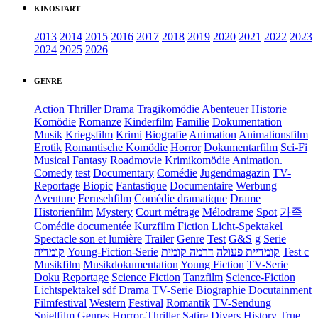
KINOSTART
2013
2014
2015
2016
2017
2018
2019
2020
2021
2022
2023
2024
2025
2026
GENRE
Action
Thriller
Drama
Tragikomödie
Abenteuer
Historie
Komödie
Romanze
Kinderfilm
Familie
Dokumentation
Musik
Kriegsfilm
Krimi
Biografie
Animation
Animationsfilm
Erotik
Romantische Komödie
Horror
Dokumentarfilm
Sci-Fi
Musical
Fantasy
Roadmovie
Krimikomödie
Animation.
Comedy
test
Documentary
Comédie
Jugendmagazin
TV-
Reportage
Biopic
Fantastique
Documentaire
Werbung
Aventure
Fernsehfilm
Comédie dramatique
Drame
Historienfilm
Mystery
Court métrage
Mélodrame
Spot
가족
Comédie documentée
Kurzfilm
Fiction
Licht-Spektakel
Spectacle son et lumière
Trailer
Genre
Test
G&S
g
Serie
קומדיה
Young-Fiction-Serie
דרמה קומית
קומדיית פעולה
Test c
Musikfilm
Musikdokumentation
Young Fiction
TV-Serie
Doku
Reportage
Science Fiction
Tanzfilm
Science-Fiction
Lichtspektakel
sdf
Drama TV-Serie
Biographie
Docutainment
Filmfestival
Western
Festival
Romantik
TV-Sendung
Spielfilm
Genres
Horror-Thriller
Satire
Divers
History
True