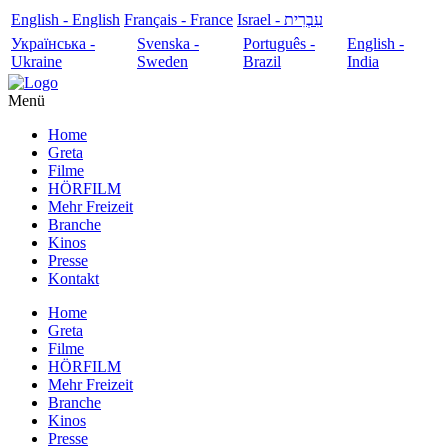
English - English
Français - France
עִבְרִית - Israel
Українська -
Svenska -
Português -
English -
Ukraine
Sweden
Brazil
India
Menü
Home
Greta
Filme
HÖRFILM
Mehr Freizeit
Branche
Kinos
Presse
Kontakt
Home
Greta
Filme
HÖRFILM
Mehr Freizeit
Branche
Kinos
Presse