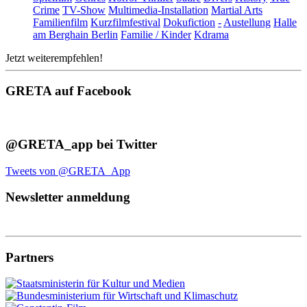
Crime
TV-Show
Multimedia-Installation
Martial Arts
Familienfilm
Kurzfilmfestival
Dokufiction
-
Austellung
Halle
am Berghain Berlin
Familie / Kinder
Kdrama
Jetzt weiterempfehlen!
GRETA auf Facebook
@GRETA_app bei Twitter
Tweets von @GRETA_App
Newsletter anmeldung
Partners