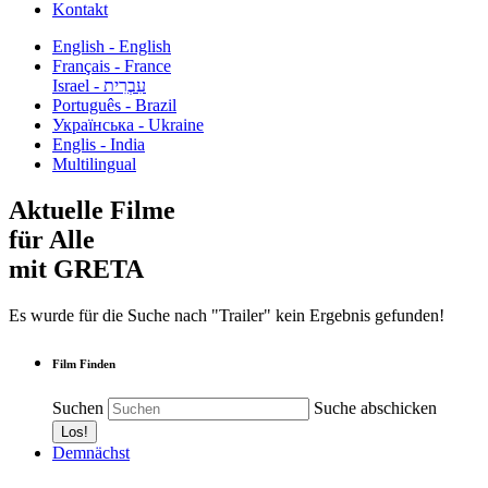
Kontakt
English - English
Français - France
עִבְרִית - Israel
Português - Brazil
Українська - Ukraine
Englis - India
Multilingual
Aktuelle Filme
für Alle
mit GRETA
Es wurde für die Suche nach "Trailer" kein Ergebnis gefunden!
Film Finden
Suchen
Suche abschicken
Demnächst