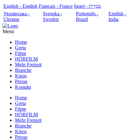
English - English
Français - France
עִבְרִית - Israel
Українська -
Svenska -
Português -
English -
Ukraine
Sweden
Brazil
India
Menü
Home
Greta
Filme
HÖRFILM
Mehr Freizeit
Branche
Kinos
Presse
Kontakt
Home
Greta
Filme
HÖRFILM
Mehr Freizeit
Branche
Kinos
Presse