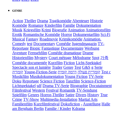
GENRE
Action
Thriller
Drama
Tragikomödie
Abenteuer
Historie
Komödie
Romanze
Kinderfilm
Familie
Dokumentation
Musik
Kriegsfilm
Krimi
Biografie
Animation
Animationsfilm
Erotik
Romantische Komödie
Horror
Dokumentarfilm
Sci-Fi
Musical
Fantasy
Roadmovie
Krimikomödie
Animation.
Comedy
test
Documentary
Comédie
Jugendmagazin
TV-
Reportage
Biopic
Fantastique
Documentaire
Werbung
Aventure
Fernsehfilm
Comédie dramatique
Drame
Historienfilm
Mystery
Court métrage
Mélodrame
Spot
가족
Comédie documentée
Kurzfilm
Fiction
Licht-Spektakel
Spectacle son et lumière
Trailer
Genre
Test
G&S
g
Serie
קומדיה
Young-Fiction-Serie
דרמה קומית
קומדיית פעולה
Test c
Musikfilm
Musikdokumentation
Young Fiction
TV-Serie
Doku
Reportage
Science Fiction
Tanzfilm
Science-Fiction
Lichtspektakel
sdf
Drama TV-Serie
Biographie
Docutainment
Filmfestival
Western
Festival
Romantik
TV-Sendung
Spielfilm
Genres
Horror-Thriller
Satire
Divers
History
True
Crime
TV-Show
Multimedia-Installation
Martial Arts
Familienfilm
Kurzfilmfestival
Dokufiction
-
Austellung
Halle
am Berghain Berlin
Familie / Kinder
Kdrama