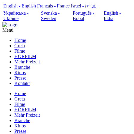
English - English
Français - France
עִבְרִית - Israel
Українська -
Svenska -
Português -
English -
Ukraine
Sweden
Brazil
India
Menü
Home
Greta
Filme
HÖRFILM
Mehr Freizeit
Branche
Kinos
Presse
Kontakt
Home
Greta
Filme
HÖRFILM
Mehr Freizeit
Branche
Kinos
Presse