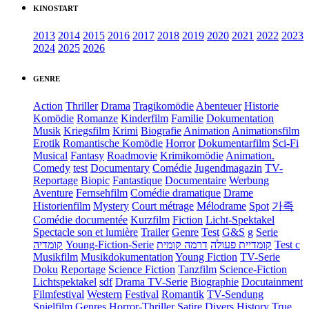
KINOSTART
2013
2014
2015
2016
2017
2018
2019
2020
2021
2022
2023
2024
2025
2026
GENRE
Action
Thriller
Drama
Tragikomödie
Abenteuer
Historie
Komödie
Romanze
Kinderfilm
Familie
Dokumentation
Musik
Kriegsfilm
Krimi
Biografie
Animation
Animationsfilm
Erotik
Romantische Komödie
Horror
Dokumentarfilm
Sci-Fi
Musical
Fantasy
Roadmovie
Krimikomödie
Animation.
Comedy
test
Documentary
Comédie
Jugendmagazin
TV-
Reportage
Biopic
Fantastique
Documentaire
Werbung
Aventure
Fernsehfilm
Comédie dramatique
Drame
Historienfilm
Mystery
Court métrage
Mélodrame
Spot
가족
Comédie documentée
Kurzfilm
Fiction
Licht-Spektakel
Spectacle son et lumière
Trailer
Genre
Test
G&S
g
Serie
קומדיה
Young-Fiction-Serie
דרמה קומית
קומדיית פעולה
Test c
Musikfilm
Musikdokumentation
Young Fiction
TV-Serie
Doku
Reportage
Science Fiction
Tanzfilm
Science-Fiction
Lichtspektakel
sdf
Drama TV-Serie
Biographie
Docutainment
Filmfestival
Western
Festival
Romantik
TV-Sendung
Spielfilm
Genres
Horror-Thriller
Satire
Divers
History
True