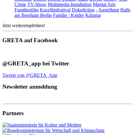
Crime
TV-Show
Multimedia-Installation
Martial Arts
Familienfilm
Kurzfilmfestival
Dokufiction
-
Austellung
Halle
am Berghain Berlin
Familie / Kinder
Kdrama
Jetzt weiterempfehlen!
GRETA auf Facebook
@GRETA_app bei Twitter
Tweets von @GRETA_App
Newsletter anmeldung
Partners