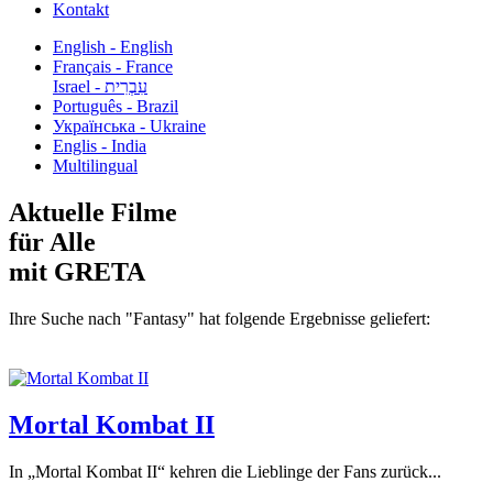
Kontakt
English - English
Français - France
עִבְרִית - Israel
Português - Brazil
Українська - Ukraine
Englis - India
Multilingual
Aktuelle Filme
für Alle
mit GRETA
Ihre Suche nach "Fantasy" hat folgende Ergebnisse geliefert:
Mortal Kombat II
In „Mortal Kombat II“ kehren die Lieblinge der Fans zurück...