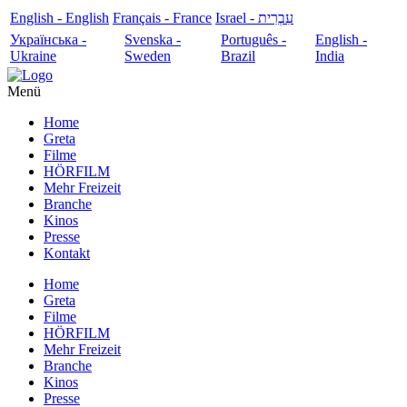
English - English
Français - France
עִבְרִית - Israel
Українська -
Svenska -
Português -
English -
Ukraine
Sweden
Brazil
India
Menü
Home
Greta
Filme
HÖRFILM
Mehr Freizeit
Branche
Kinos
Presse
Kontakt
Home
Greta
Filme
HÖRFILM
Mehr Freizeit
Branche
Kinos
Presse