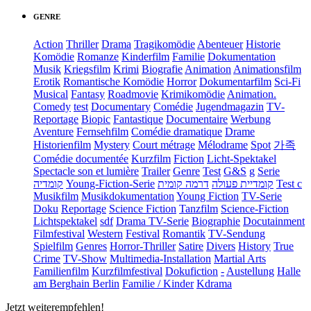
GENRE
Action
Thriller
Drama
Tragikomödie
Abenteuer
Historie
Komödie
Romanze
Kinderfilm
Familie
Dokumentation
Musik
Kriegsfilm
Krimi
Biografie
Animation
Animationsfilm
Erotik
Romantische Komödie
Horror
Dokumentarfilm
Sci-Fi
Musical
Fantasy
Roadmovie
Krimikomödie
Animation.
Comedy
test
Documentary
Comédie
Jugendmagazin
TV-
Reportage
Biopic
Fantastique
Documentaire
Werbung
Aventure
Fernsehfilm
Comédie dramatique
Drame
Historienfilm
Mystery
Court métrage
Mélodrame
Spot
가족
Comédie documentée
Kurzfilm
Fiction
Licht-Spektakel
Spectacle son et lumière
Trailer
Genre
Test
G&S
g
Serie
קומדיה
Young-Fiction-Serie
דרמה קומית
קומדיית פעולה
Test c
Musikfilm
Musikdokumentation
Young Fiction
TV-Serie
Doku
Reportage
Science Fiction
Tanzfilm
Science-Fiction
Lichtspektakel
sdf
Drama TV-Serie
Biographie
Docutainment
Filmfestival
Western
Festival
Romantik
TV-Sendung
Spielfilm
Genres
Horror-Thriller
Satire
Divers
History
True
Crime
TV-Show
Multimedia-Installation
Martial Arts
Familienfilm
Kurzfilmfestival
Dokufiction
-
Austellung
Halle
am Berghain Berlin
Familie / Kinder
Kdrama
Jetzt weiterempfehlen!