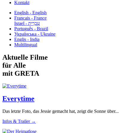
Kontakt
English - English
Français - France
עִבְרִית - Israel
Português - Brazil
Українська - Ukraine
Englis - India
Multilingual
Aktuelle Filme
für Alle
mit GRETA
Everytime
Das letzte Foto, das Jessie gemacht hat, zeigt die Sonne über...
Infos & Trailer →