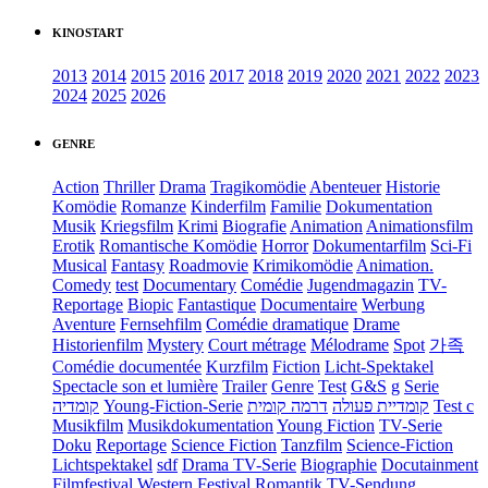
KINOSTART
2013
2014
2015
2016
2017
2018
2019
2020
2021
2022
2023
2024
2025
2026
GENRE
Action
Thriller
Drama
Tragikomödie
Abenteuer
Historie
Komödie
Romanze
Kinderfilm
Familie
Dokumentation
Musik
Kriegsfilm
Krimi
Biografie
Animation
Animationsfilm
Erotik
Romantische Komödie
Horror
Dokumentarfilm
Sci-Fi
Musical
Fantasy
Roadmovie
Krimikomödie
Animation.
Comedy
test
Documentary
Comédie
Jugendmagazin
TV-
Reportage
Biopic
Fantastique
Documentaire
Werbung
Aventure
Fernsehfilm
Comédie dramatique
Drame
Historienfilm
Mystery
Court métrage
Mélodrame
Spot
가족
Comédie documentée
Kurzfilm
Fiction
Licht-Spektakel
Spectacle son et lumière
Trailer
Genre
Test
G&S
g
Serie
קומדיה
Young-Fiction-Serie
דרמה קומית
קומדיית פעולה
Test c
Musikfilm
Musikdokumentation
Young Fiction
TV-Serie
Doku
Reportage
Science Fiction
Tanzfilm
Science-Fiction
Lichtspektakel
sdf
Drama TV-Serie
Biographie
Docutainment
Filmfestival
Western
Festival
Romantik
TV-Sendung