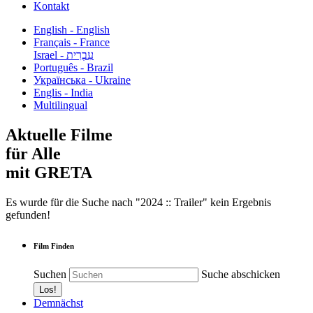
Kontakt
English - English
Français - France
עִבְרִית - Israel
Português - Brazil
Українська - Ukraine
Englis - India
Multilingual
Aktuelle Filme
für Alle
mit GRETA
Es wurde für die Suche nach "2024 :: Trailer" kein Ergebnis
gefunden!
Film Finden
Suchen
Suche abschicken
Demnächst