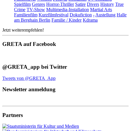
Spielfilm
Genres
Horror-Thriller
Satire
Divers
History
True
Crime
TV-Show
Multimedia-Installation
Martial Arts
Familienfilm
Kurzfilmfestival
Dokufiction
-
Austellung
Halle
am Berghain Berlin
Familie / Kinder
Kdrama
Jetzt weiterempfehlen!
GRETA auf Facebook
@GRETA_app bei Twitter
Tweets von @GRETA_App
Newsletter anmeldung
Partners