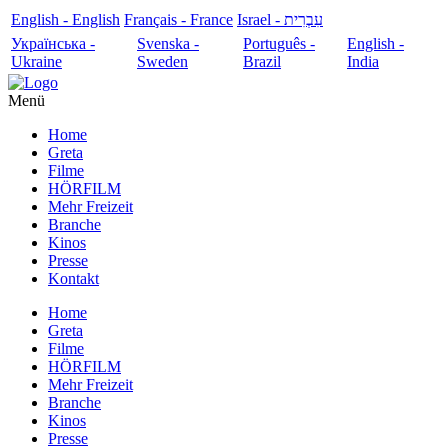
English - English
Français - France
עִבְרִית - Israel
Українська -
Svenska -
Português -
English -
Ukraine
Sweden
Brazil
India
Menü
Home
Greta
Filme
HÖRFILM
Mehr Freizeit
Branche
Kinos
Presse
Kontakt
Home
Greta
Filme
HÖRFILM
Mehr Freizeit
Branche
Kinos
Presse