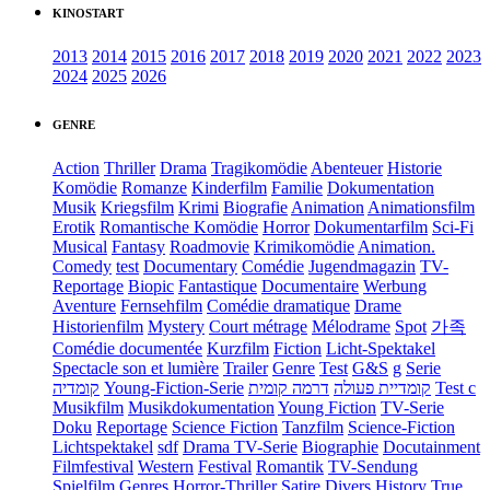
KINOSTART
2013
2014
2015
2016
2017
2018
2019
2020
2021
2022
2023
2024
2025
2026
GENRE
Action
Thriller
Drama
Tragikomödie
Abenteuer
Historie
Komödie
Romanze
Kinderfilm
Familie
Dokumentation
Musik
Kriegsfilm
Krimi
Biografie
Animation
Animationsfilm
Erotik
Romantische Komödie
Horror
Dokumentarfilm
Sci-Fi
Musical
Fantasy
Roadmovie
Krimikomödie
Animation.
Comedy
test
Documentary
Comédie
Jugendmagazin
TV-
Reportage
Biopic
Fantastique
Documentaire
Werbung
Aventure
Fernsehfilm
Comédie dramatique
Drame
Historienfilm
Mystery
Court métrage
Mélodrame
Spot
가족
Comédie documentée
Kurzfilm
Fiction
Licht-Spektakel
Spectacle son et lumière
Trailer
Genre
Test
G&S
g
Serie
קומדיה
Young-Fiction-Serie
דרמה קומית
קומדיית פעולה
Test c
Musikfilm
Musikdokumentation
Young Fiction
TV-Serie
Doku
Reportage
Science Fiction
Tanzfilm
Science-Fiction
Lichtspektakel
sdf
Drama TV-Serie
Biographie
Docutainment
Filmfestival
Western
Festival
Romantik
TV-Sendung
Spielfilm
Genres
Horror-Thriller
Satire
Divers
History
True