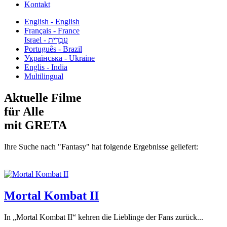
Kontakt
English - English
Français - France
עִבְרִית - Israel
Português - Brazil
Українська - Ukraine
Englis - India
Multilingual
Aktuelle Filme
für Alle
mit GRETA
Ihre Suche nach "Fantasy" hat folgende Ergebnisse geliefert:
Mortal Kombat II
In „Mortal Kombat II“ kehren die Lieblinge der Fans zurück...