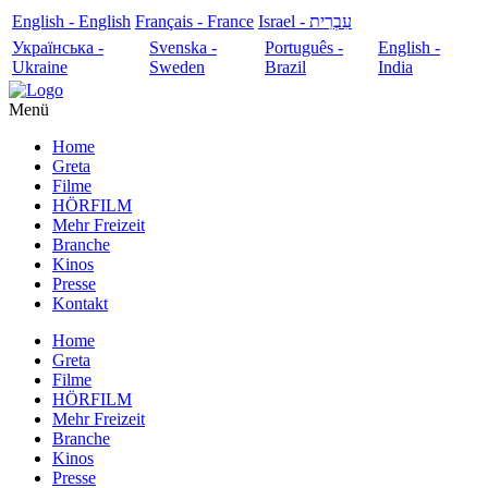
English - English
Français - France
עִבְרִית - Israel
Українська -
Svenska -
Português -
English -
Ukraine
Sweden
Brazil
India
Menü
Home
Greta
Filme
HÖRFILM
Mehr Freizeit
Branche
Kinos
Presse
Kontakt
Home
Greta
Filme
HÖRFILM
Mehr Freizeit
Branche
Kinos
Presse