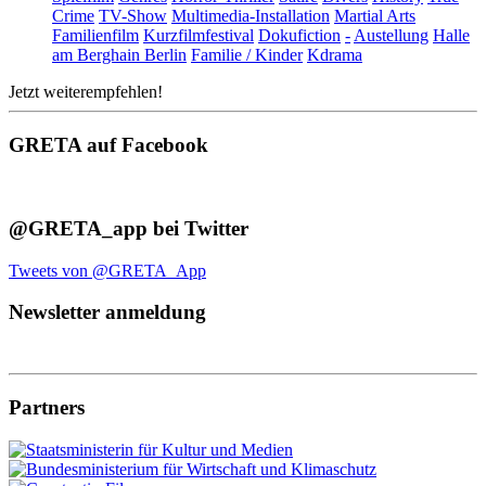
Crime
TV-Show
Multimedia-Installation
Martial Arts
Familienfilm
Kurzfilmfestival
Dokufiction
-
Austellung
Halle
am Berghain Berlin
Familie / Kinder
Kdrama
Jetzt weiterempfehlen!
GRETA auf Facebook
@GRETA_app bei Twitter
Tweets von @GRETA_App
Newsletter anmeldung
Partners