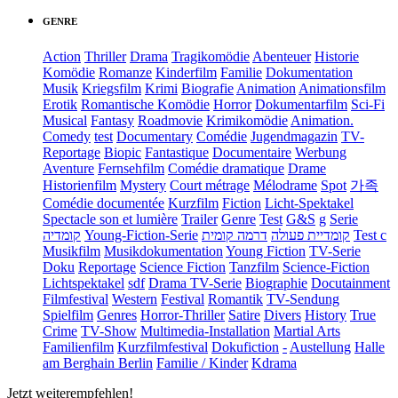
GENRE
Action
Thriller
Drama
Tragikomödie
Abenteuer
Historie
Komödie
Romanze
Kinderfilm
Familie
Dokumentation
Musik
Kriegsfilm
Krimi
Biografie
Animation
Animationsfilm
Erotik
Romantische Komödie
Horror
Dokumentarfilm
Sci-Fi
Musical
Fantasy
Roadmovie
Krimikomödie
Animation.
Comedy
test
Documentary
Comédie
Jugendmagazin
TV-
Reportage
Biopic
Fantastique
Documentaire
Werbung
Aventure
Fernsehfilm
Comédie dramatique
Drame
Historienfilm
Mystery
Court métrage
Mélodrame
Spot
가족
Comédie documentée
Kurzfilm
Fiction
Licht-Spektakel
Spectacle son et lumière
Trailer
Genre
Test
G&S
g
Serie
קומדיה
Young-Fiction-Serie
דרמה קומית
קומדיית פעולה
Test c
Musikfilm
Musikdokumentation
Young Fiction
TV-Serie
Doku
Reportage
Science Fiction
Tanzfilm
Science-Fiction
Lichtspektakel
sdf
Drama TV-Serie
Biographie
Docutainment
Filmfestival
Western
Festival
Romantik
TV-Sendung
Spielfilm
Genres
Horror-Thriller
Satire
Divers
History
True
Crime
TV-Show
Multimedia-Installation
Martial Arts
Familienfilm
Kurzfilmfestival
Dokufiction
-
Austellung
Halle
am Berghain Berlin
Familie / Kinder
Kdrama
Jetzt weiterempfehlen!