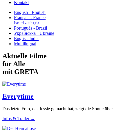
Kontakt
English - English
Français - France
עִבְרִית - Israel
Português - Brazil
Українська - Ukraine
Englis - India
Multilingual
Aktuelle Filme
für Alle
mit GRETA
Everytime
Das letzte Foto, das Jessie gemacht hat, zeigt die Sonne über...
Infos & Trailer →