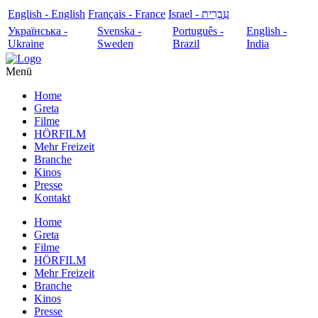
English - English
Français - France
עִבְרִית - Israel
Українська -
Svenska -
Português -
English -
Ukraine
Sweden
Brazil
India
Menü
Home
Greta
Filme
HÖRFILM
Mehr Freizeit
Branche
Kinos
Presse
Kontakt
Home
Greta
Filme
HÖRFILM
Mehr Freizeit
Branche
Kinos
Presse