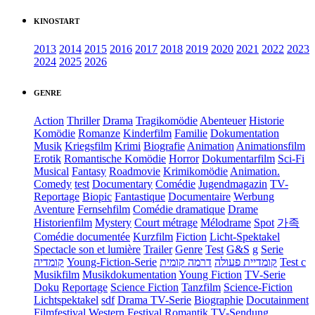
KINOSTART
2013
2014
2015
2016
2017
2018
2019
2020
2021
2022
2023
2024
2025
2026
GENRE
Action
Thriller
Drama
Tragikomödie
Abenteuer
Historie
Komödie
Romanze
Kinderfilm
Familie
Dokumentation
Musik
Kriegsfilm
Krimi
Biografie
Animation
Animationsfilm
Erotik
Romantische Komödie
Horror
Dokumentarfilm
Sci-Fi
Musical
Fantasy
Roadmovie
Krimikomödie
Animation.
Comedy
test
Documentary
Comédie
Jugendmagazin
TV-
Reportage
Biopic
Fantastique
Documentaire
Werbung
Aventure
Fernsehfilm
Comédie dramatique
Drame
Historienfilm
Mystery
Court métrage
Mélodrame
Spot
가족
Comédie documentée
Kurzfilm
Fiction
Licht-Spektakel
Spectacle son et lumière
Trailer
Genre
Test
G&S
g
Serie
קומדיה
Young-Fiction-Serie
דרמה קומית
קומדיית פעולה
Test c
Musikfilm
Musikdokumentation
Young Fiction
TV-Serie
Doku
Reportage
Science Fiction
Tanzfilm
Science-Fiction
Lichtspektakel
sdf
Drama TV-Serie
Biographie
Docutainment
Filmfestival
Western
Festival
Romantik
TV-Sendung