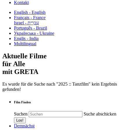
Kontakt
English - English
Français - France
עִבְרִית - Israel
Português - Brazil
Українська - Ukraine
Englis - India
Multilingual
Aktuelle Filme
für Alle
mit GRETA
Es wurde für die Suche nach "2025 :: Tanzfilm" kein Ergebnis
gefunden!
Film Finden
Suchen
Suche abschicken
Demnächst