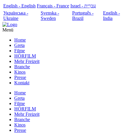
English - English
Français - France
עִבְרִית - Israel
Українська -
Svenska -
Português -
English -
Ukraine
Sweden
Brazil
India
Menü
Home
Greta
Filme
HÖRFILM
Mehr Freizeit
Branche
Kinos
Presse
Kontakt
Home
Greta
Filme
HÖRFILM
Mehr Freizeit
Branche
Kinos
Presse