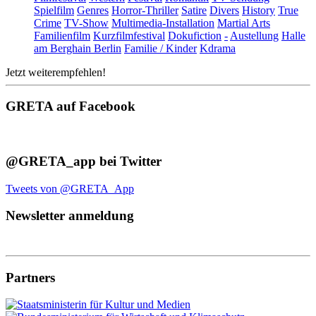
Spielfilm
Genres
Horror-Thriller
Satire
Divers
History
True
Crime
TV-Show
Multimedia-Installation
Martial Arts
Familienfilm
Kurzfilmfestival
Dokufiction
-
Austellung
Halle
am Berghain Berlin
Familie / Kinder
Kdrama
Jetzt weiterempfehlen!
GRETA auf Facebook
@GRETA_app bei Twitter
Tweets von @GRETA_App
Newsletter anmeldung
Partners