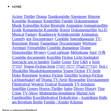
GENRE
Action
Thriller
Drama
Tragikomödie
Abenteuer
Historie
Komödie
Romanze
Kinderfilm
Familie
Dokumentation
Musik
Kriegsfilm
Krimi
Biografie
Animation
Animationsfilm
Erotik
Romantische Komödie
Horror
Dokumentarfilm
Sci-Fi
Musical
Fantasy
Roadmovie
Krimikomödie
Animation.
Comedy
test
Documentary
Comédie
Jugendmagazin
TV-
Reportage
Biopic
Fantastique
Documentaire
Werbung
Aventure
Fernsehfilm
Comédie dramatique
Drame
Historienfilm
Mystery
Court métrage
Mélodrame
Spot
가족
Comédie documentée
Kurzfilm
Fiction
Licht-Spektakel
Spectacle son et lumière
Trailer
Genre
Test
G&S
g
Serie
קומדיה
Young-Fiction-Serie
דרמה קומית
קומדיית פעולה
Test c
Musikfilm
Musikdokumentation
Young Fiction
TV-Serie
Doku
Reportage
Science Fiction
Tanzfilm
Science-Fiction
Lichtspektakel
sdf
Drama TV-Serie
Biographie
Docutainment
Filmfestival
Western
Festival
Romantik
TV-Sendung
Spielfilm
Genres
Horror-Thriller
Satire
Divers
History
True
Crime
TV-Show
Multimedia-Installation
Martial Arts
Familienfilm
Kurzfilmfestival
Dokufiction
-
Austellung
Halle
am Berghain Berlin
Familie / Kinder
Kdrama
Jetzt weiterempfehlen!