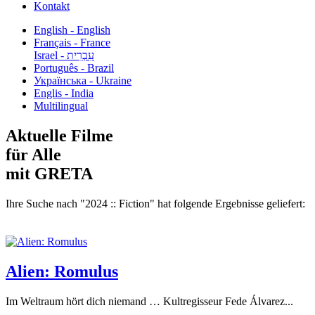
Kontakt
English - English
Français - France
עִבְרִית - Israel
Português - Brazil
Українська - Ukraine
Englis - India
Multilingual
Aktuelle Filme
für Alle
mit GRETA
Ihre Suche nach "2024 :: Fiction" hat folgende Ergebnisse geliefert:
Alien: Romulus
Im Weltraum hört dich niemand … Kultregisseur Fede Álvarez...