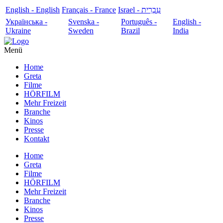
English - English
Français - France
עִבְרִית - Israel
Українська -
Svenska -
Português -
English -
Ukraine
Sweden
Brazil
India
Menü
Home
Greta
Filme
HÖRFILM
Mehr Freizeit
Branche
Kinos
Presse
Kontakt
Home
Greta
Filme
HÖRFILM
Mehr Freizeit
Branche
Kinos
Presse