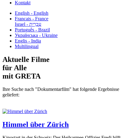
Kontakt
English - English
Français - France
עִבְרִית - Israel
Português - Brazil
Українська - Ukraine
Englis - India
Multilingual
Aktuelle Filme
für Alle
mit GRETA
Ihre Suche nach "Dokumentarfilm" hat folgende Ergebnisse
geliefert:
Himmel über Zürich
Kinostart in der Schweiz: Der Heilsarmee-Offizier Fredi hilft...