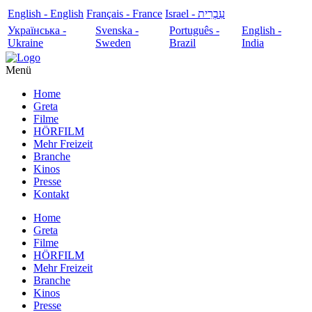
English - English
Français - France
עִבְרִית - Israel
Українська -
Svenska -
Português -
English -
Ukraine
Sweden
Brazil
India
Menü
Home
Greta
Filme
HÖRFILM
Mehr Freizeit
Branche
Kinos
Presse
Kontakt
Home
Greta
Filme
HÖRFILM
Mehr Freizeit
Branche
Kinos
Presse