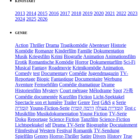
KINOSTART
2013
2014
2015
2016
2017
2018
2019
2020
2021
2022
2023
2024
2025
2026
GENRE
Action
Thriller
Drama
Tragikomödie
Abenteuer
Historie
Komödie
Romanze
Kinderfilm
Familie
Dokumentation
Musik
Kriegsfilm
Krimi
Biografie
Animation
Animationsfilm
Erotik
Romantische Komödie
Horror
Dokumentarfilm
Sci-Fi
Musical
Fantasy
Roadmovie
Krimikomödie
Animation.
Comedy
test
Documentary
Comédie
Jugendmagazin
TV-
Reportage
Biopic
Fantastique
Documentaire
Werbung
Aventure
Fernsehfilm
Comédie dramatique
Drame
Historienfilm
Mystery
Court métrage
Mélodrame
Spot
가족
Comédie documentée
Kurzfilm
Fiction
Licht-Spektakel
Spectacle son et lumière
Trailer
Genre
Test
G&S
g
Serie
קומדיה
Young-Fiction-Serie
דרמה קומית
קומדיית פעולה
Test c
Musikfilm
Musikdokumentation
Young Fiction
TV-Serie
Doku
Reportage
Science Fiction
Tanzfilm
Science-Fiction
Lichtspektakel
sdf
Drama TV-Serie
Biographie
Docutainment
Filmfestival
Western
Festival
Romantik
TV-Sendung
Spielfilm
Genres
Horror-Thriller
Satire
Divers
History
True