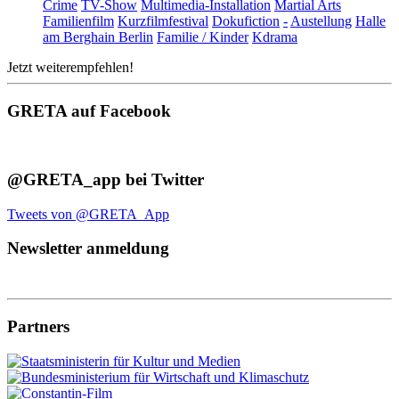
Crime
TV-Show
Multimedia-Installation
Martial Arts
Familienfilm
Kurzfilmfestival
Dokufiction
-
Austellung
Halle
am Berghain Berlin
Familie / Kinder
Kdrama
Jetzt weiterempfehlen!
GRETA auf Facebook
@GRETA_app bei Twitter
Tweets von @GRETA_App
Newsletter anmeldung
Partners