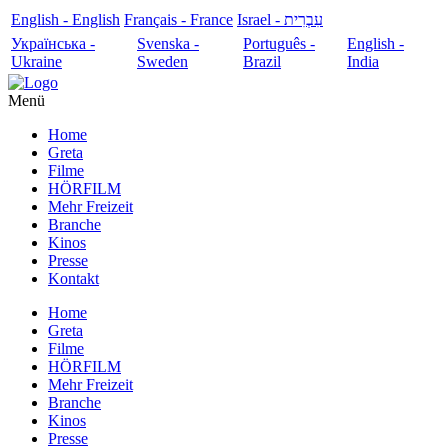
English - English
Français - France
עִבְרִית - Israel
Українська -
Svenska -
Português -
English -
Ukraine
Sweden
Brazil
India
Menü
Home
Greta
Filme
HÖRFILM
Mehr Freizeit
Branche
Kinos
Presse
Kontakt
Home
Greta
Filme
HÖRFILM
Mehr Freizeit
Branche
Kinos
Presse