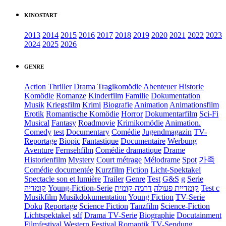
KINOSTART
2013
2014
2015
2016
2017
2018
2019
2020
2021
2022
2023
2024
2025
2026
GENRE
Action
Thriller
Drama
Tragikomödie
Abenteuer
Historie
Komödie
Romanze
Kinderfilm
Familie
Dokumentation
Musik
Kriegsfilm
Krimi
Biografie
Animation
Animationsfilm
Erotik
Romantische Komödie
Horror
Dokumentarfilm
Sci-Fi
Musical
Fantasy
Roadmovie
Krimikomödie
Animation.
Comedy
test
Documentary
Comédie
Jugendmagazin
TV-
Reportage
Biopic
Fantastique
Documentaire
Werbung
Aventure
Fernsehfilm
Comédie dramatique
Drame
Historienfilm
Mystery
Court métrage
Mélodrame
Spot
가족
Comédie documentée
Kurzfilm
Fiction
Licht-Spektakel
Spectacle son et lumière
Trailer
Genre
Test
G&S
g
Serie
קומדיה
Young-Fiction-Serie
דרמה קומית
קומדיית פעולה
Test c
Musikfilm
Musikdokumentation
Young Fiction
TV-Serie
Doku
Reportage
Science Fiction
Tanzfilm
Science-Fiction
Lichtspektakel
sdf
Drama TV-Serie
Biographie
Docutainment
Filmfestival
Western
Festival
Romantik
TV-Sendung