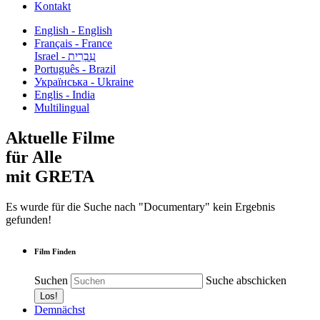
Kontakt
English - English
Français - France
עִבְרִית - Israel
Português - Brazil
Українська - Ukraine
Englis - India
Multilingual
Aktuelle Filme
für Alle
mit GRETA
Es wurde für die Suche nach "Documentary" kein Ergebnis
gefunden!
Film Finden
Suchen
Suche abschicken
Demnächst