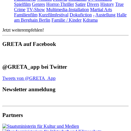
Spielfilm
Genres
Horror-Thriller
Satire
Divers
History
True
Crime
TV-Show
Multimedia-Installation
Martial Arts
Familienfilm
Kurzfilmfestival
Dokufiction
-
Austellung
Halle
am Berghain Berlin
Familie / Kinder
Kdrama
Jetzt weiterempfehlen!
GRETA auf Facebook
@GRETA_app bei Twitter
Tweets von @GRETA_App
Newsletter anmeldung
Partners