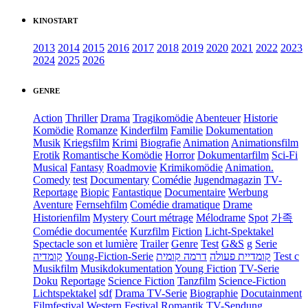
KINOSTART
2013
2014
2015
2016
2017
2018
2019
2020
2021
2022
2023
2024
2025
2026
GENRE
Action
Thriller
Drama
Tragikomödie
Abenteuer
Historie
Komödie
Romanze
Kinderfilm
Familie
Dokumentation
Musik
Kriegsfilm
Krimi
Biografie
Animation
Animationsfilm
Erotik
Romantische Komödie
Horror
Dokumentarfilm
Sci-Fi
Musical
Fantasy
Roadmovie
Krimikomödie
Animation.
Comedy
test
Documentary
Comédie
Jugendmagazin
TV-
Reportage
Biopic
Fantastique
Documentaire
Werbung
Aventure
Fernsehfilm
Comédie dramatique
Drame
Historienfilm
Mystery
Court métrage
Mélodrame
Spot
가족
Comédie documentée
Kurzfilm
Fiction
Licht-Spektakel
Spectacle son et lumière
Trailer
Genre
Test
G&S
g
Serie
קומדיה
Young-Fiction-Serie
דרמה קומית
קומדיית פעולה
Test c
Musikfilm
Musikdokumentation
Young Fiction
TV-Serie
Doku
Reportage
Science Fiction
Tanzfilm
Science-Fiction
Lichtspektakel
sdf
Drama TV-Serie
Biographie
Docutainment
Filmfestival
Western
Festival
Romantik
TV-Sendung