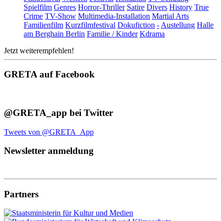
Spielfilm
Genres
Horror-Thriller
Satire
Divers
History
True
Crime
TV-Show
Multimedia-Installation
Martial Arts
Familienfilm
Kurzfilmfestival
Dokufiction
-
Austellung
Halle
am Berghain Berlin
Familie / Kinder
Kdrama
Jetzt weiterempfehlen!
GRETA auf Facebook
@GRETA_app bei Twitter
Tweets von @GRETA_App
Newsletter anmeldung
Partners