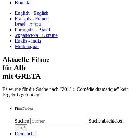
Kontakt
English - English
Français - France
עִבְרִית - Israel
Português - Brazil
Українська - Ukraine
Englis - India
Multilingual
Aktuelle Filme
für Alle
mit GRETA
Es wurde für die Suche nach "2013 :: Comédie dramatique" kein
Ergebnis gefunden!
Film Finden
Suchen
Suche abschicken
Demnächst