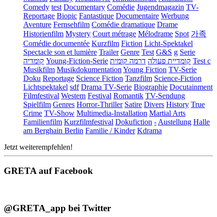
Comedy
test
Documentary
Comédie
Jugendmagazin
TV-
Reportage
Biopic
Fantastique
Documentaire
Werbung
Aventure
Fernsehfilm
Comédie dramatique
Drame
Historienfilm
Mystery
Court métrage
Mélodrame
Spot
가족
Comédie documentée
Kurzfilm
Fiction
Licht-Spektakel
Spectacle son et lumière
Trailer
Genre
Test
G&S
g
Serie
קומדיה
Young-Fiction-Serie
דרמה קומית
קומדיית פעולה
Test c
Musikfilm
Musikdokumentation
Young Fiction
TV-Serie
Doku
Reportage
Science Fiction
Tanzfilm
Science-Fiction
Lichtspektakel
sdf
Drama TV-Serie
Biographie
Docutainment
Filmfestival
Western
Festival
Romantik
TV-Sendung
Spielfilm
Genres
Horror-Thriller
Satire
Divers
History
True
Crime
TV-Show
Multimedia-Installation
Martial Arts
Familienfilm
Kurzfilmfestival
Dokufiction
-
Austellung
Halle
am Berghain Berlin
Familie / Kinder
Kdrama
Jetzt weiterempfehlen!
GRETA auf Facebook
@GRETA_app bei Twitter