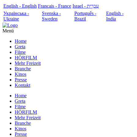
English - English
Français - France
עִבְרִית - Israel
Українська -
Svenska -
Português -
English -
Ukraine
Sweden
Brazil
India
Menü
Home
Greta
Filme
HÖRFILM
Mehr Freizeit
Branche
Kinos
Presse
Kontakt
Home
Greta
Filme
HÖRFILM
Mehr Freizeit
Branche
Kinos
Presse