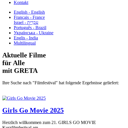
Kontakt
English - English
Français - France
עִבְרִית - Israel
Português - Brazil
Українська - Ukraine
Englis - India
Multilingual
Aktuelle Filme
für Alle
mit GRETA
Ihre Suche nach "Filmfestival" hat folgende Ergebnisse geliefert:
Girls Go Movie 2025
Herzlich willkommen zum 21. GIRLS GO MOVIE
Kurzfilmfestival am...