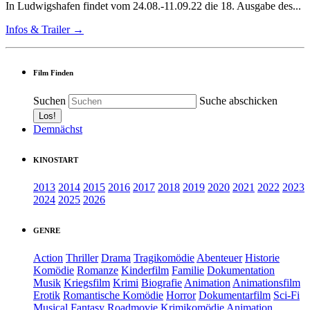
In Ludwigshafen findet vom 24.08.-11.09.22 die 18. Ausgabe des...
Infos & Trailer →
Film Finden
Suchen
Suche abschicken
Demnächst
KINOSTART
2013
2014
2015
2016
2017
2018
2019
2020
2021
2022
2023
2024
2025
2026
GENRE
Action
Thriller
Drama
Tragikomödie
Abenteuer
Historie
Komödie
Romanze
Kinderfilm
Familie
Dokumentation
Musik
Kriegsfilm
Krimi
Biografie
Animation
Animationsfilm
Erotik
Romantische Komödie
Horror
Dokumentarfilm
Sci-Fi
Musical
Fantasy
Roadmovie
Krimikomödie
Animation.