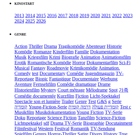
KINOSTART
2013
2014
2015
2016
2017
2018
2019
2020
2021
2022
2023
2024
2025
2026
GENRE
Action
Thriller
Drama
Tragikomödie
Abenteuer
Historie
Komödie
Romanze
Kinderfilm
Familie
Dokumentation
Musik
Kriegsfilm
Krimi
Biografie
Animation
Animationsfilm
Erotik
Romantische Komödie
Horror
Dokumentarfilm
Sci-Fi
Musical
Fantasy
Roadmovie
Krimikomödie
Animation.
Comedy
test
Documentary
Comédie
Jugendmagazin
TV-
Reportage
Biopic
Fantastique
Documentaire
Werbung
Aventure
Fernsehfilm
Comédie dramatique
Drame
Historienfilm
Mystery
Court métrage
Mélodrame
Spot
가족
Comédie documentée
Kurzfilm
Fiction
Licht-Spektakel
Spectacle son et lumière
Trailer
Genre
Test
G&S
g
Serie
קומדיה
Young-Fiction-Serie
דרמה קומית
קומדיית פעולה
Test c
Musikfilm
Musikdokumentation
Young Fiction
TV-Serie
Doku
Reportage
Science Fiction
Tanzfilm
Science-Fiction
Lichtspektakel
sdf
Drama TV-Serie
Biographie
Docutainment
Filmfestival
Western
Festival
Romantik
TV-Sendung
Spielfilm
Genres
Horror-Thriller
Satire
Divers
History
True