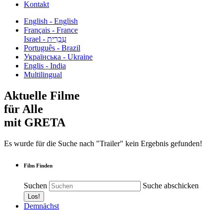
Kontakt
English - English
Français - France
עִבְרִית - Israel
Português - Brazil
Українська - Ukraine
Englis - India
Multilingual
Aktuelle Filme
für Alle
mit GRETA
Es wurde für die Suche nach "Trailer" kein Ergebnis gefunden!
Film Finden
Suchen
Suche abschicken
Demnächst