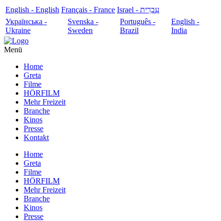
English - English
Français - France
עִבְרִית - Israel
Українська -
Svenska -
Português -
English -
Ukraine
Sweden
Brazil
India
Menü
Home
Greta
Filme
HÖRFILM
Mehr Freizeit
Branche
Kinos
Presse
Kontakt
Home
Greta
Filme
HÖRFILM
Mehr Freizeit
Branche
Kinos
Presse