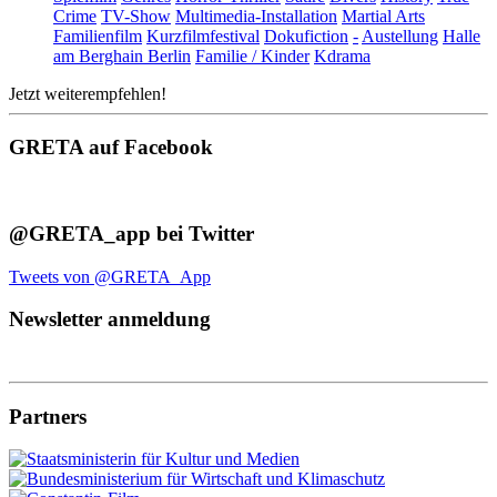
Crime
TV-Show
Multimedia-Installation
Martial Arts
Familienfilm
Kurzfilmfestival
Dokufiction
-
Austellung
Halle
am Berghain Berlin
Familie / Kinder
Kdrama
Jetzt weiterempfehlen!
GRETA auf Facebook
@GRETA_app bei Twitter
Tweets von @GRETA_App
Newsletter anmeldung
Partners