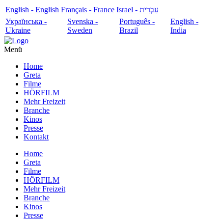
English - English
Français - France
עִבְרִית - Israel
Українська -
Svenska -
Português -
English -
Ukraine
Sweden
Brazil
India
Menü
Home
Greta
Filme
HÖRFILM
Mehr Freizeit
Branche
Kinos
Presse
Kontakt
Home
Greta
Filme
HÖRFILM
Mehr Freizeit
Branche
Kinos
Presse