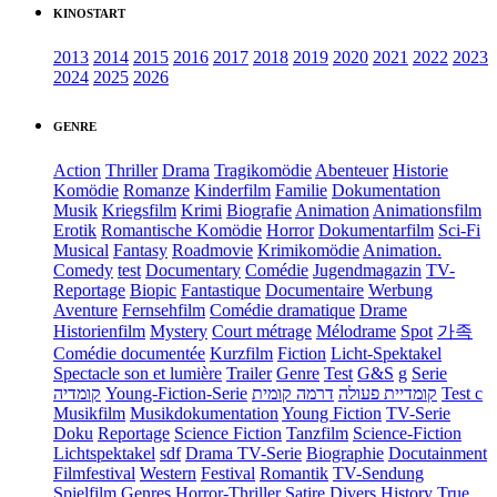
KINOSTART
2013
2014
2015
2016
2017
2018
2019
2020
2021
2022
2023
2024
2025
2026
GENRE
Action
Thriller
Drama
Tragikomödie
Abenteuer
Historie
Komödie
Romanze
Kinderfilm
Familie
Dokumentation
Musik
Kriegsfilm
Krimi
Biografie
Animation
Animationsfilm
Erotik
Romantische Komödie
Horror
Dokumentarfilm
Sci-Fi
Musical
Fantasy
Roadmovie
Krimikomödie
Animation.
Comedy
test
Documentary
Comédie
Jugendmagazin
TV-
Reportage
Biopic
Fantastique
Documentaire
Werbung
Aventure
Fernsehfilm
Comédie dramatique
Drame
Historienfilm
Mystery
Court métrage
Mélodrame
Spot
가족
Comédie documentée
Kurzfilm
Fiction
Licht-Spektakel
Spectacle son et lumière
Trailer
Genre
Test
G&S
g
Serie
קומדיה
Young-Fiction-Serie
דרמה קומית
קומדיית פעולה
Test c
Musikfilm
Musikdokumentation
Young Fiction
TV-Serie
Doku
Reportage
Science Fiction
Tanzfilm
Science-Fiction
Lichtspektakel
sdf
Drama TV-Serie
Biographie
Docutainment
Filmfestival
Western
Festival
Romantik
TV-Sendung
Spielfilm
Genres
Horror-Thriller
Satire
Divers
History
True