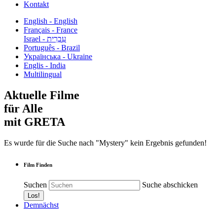
Kontakt
English - English
Français - France
עִבְרִית - Israel
Português - Brazil
Українська - Ukraine
Englis - India
Multilingual
Aktuelle Filme
für Alle
mit GRETA
Es wurde für die Suche nach "Mystery" kein Ergebnis gefunden!
Film Finden
Suchen
Suche abschicken
Demnächst