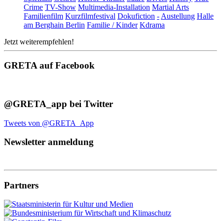
Crime
TV-Show
Multimedia-Installation
Martial Arts
Familienfilm
Kurzfilmfestival
Dokufiction
-
Austellung
Halle
am Berghain Berlin
Familie / Kinder
Kdrama
Jetzt weiterempfehlen!
GRETA auf Facebook
@GRETA_app bei Twitter
Tweets von @GRETA_App
Newsletter anmeldung
Partners