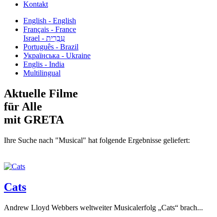
Kontakt
English - English
Français - France
עִבְרִית - Israel
Português - Brazil
Українська - Ukraine
Englis - India
Multilingual
Aktuelle Filme
für Alle
mit GRETA
Ihre Suche nach "Musical" hat folgende Ergebnisse geliefert:
Cats
Andrew Lloyd Webbers weltweiter Musicalerfolg „Cats“ brach...