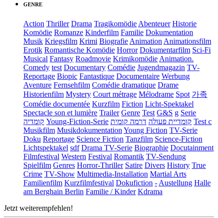
GENRE
Action
Thriller
Drama
Tragikomödie
Abenteuer
Historie
Komödie
Romanze
Kinderfilm
Familie
Dokumentation
Musik
Kriegsfilm
Krimi
Biografie
Animation
Animationsfilm
Erotik
Romantische Komödie
Horror
Dokumentarfilm
Sci-Fi
Musical
Fantasy
Roadmovie
Krimikomödie
Animation.
Comedy
test
Documentary
Comédie
Jugendmagazin
TV-
Reportage
Biopic
Fantastique
Documentaire
Werbung
Aventure
Fernsehfilm
Comédie dramatique
Drame
Historienfilm
Mystery
Court métrage
Mélodrame
Spot
가족
Comédie documentée
Kurzfilm
Fiction
Licht-Spektakel
Spectacle son et lumière
Trailer
Genre
Test
G&S
g
Serie
קומדיה
Young-Fiction-Serie
דרמה קומית
קומדיית פעולה
Test c
Musikfilm
Musikdokumentation
Young Fiction
TV-Serie
Doku
Reportage
Science Fiction
Tanzfilm
Science-Fiction
Lichtspektakel
sdf
Drama TV-Serie
Biographie
Docutainment
Filmfestival
Western
Festival
Romantik
TV-Sendung
Spielfilm
Genres
Horror-Thriller
Satire
Divers
History
True
Crime
TV-Show
Multimedia-Installation
Martial Arts
Familienfilm
Kurzfilmfestival
Dokufiction
-
Austellung
Halle
am Berghain Berlin
Familie / Kinder
Kdrama
Jetzt weiterempfehlen!