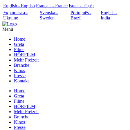
English - English
Français - France
עִבְרִית - Israel
Українська -
Svenska -
Português -
English -
Ukraine
Sweden
Brazil
India
Menü
Home
Greta
Filme
HÖRFILM
Mehr Freizeit
Branche
Kinos
Presse
Kontakt
Home
Greta
Filme
HÖRFILM
Mehr Freizeit
Branche
Kinos
Presse