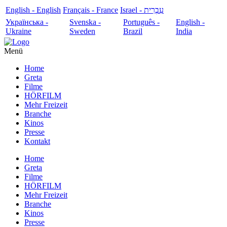
English - English
Français - France
עִבְרִית - Israel
Українська -
Svenska -
Português -
English -
Ukraine
Sweden
Brazil
India
Menü
Home
Greta
Filme
HÖRFILM
Mehr Freizeit
Branche
Kinos
Presse
Kontakt
Home
Greta
Filme
HÖRFILM
Mehr Freizeit
Branche
Kinos
Presse