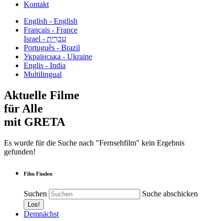
Kontakt
English - English
Français - France
עִבְרִית - Israel
Português - Brazil
Українська - Ukraine
Englis - India
Multilingual
Aktuelle Filme
für Alle
mit GRETA
Es wurde für die Suche nach "Fernsehfilm" kein Ergebnis
gefunden!
Film Finden
Suchen
Suche abschicken
Demnächst