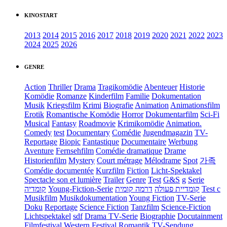
KINOSTART
2013
2014
2015
2016
2017
2018
2019
2020
2021
2022
2023
2024
2025
2026
GENRE
Action
Thriller
Drama
Tragikomödie
Abenteuer
Historie
Komödie
Romanze
Kinderfilm
Familie
Dokumentation
Musik
Kriegsfilm
Krimi
Biografie
Animation
Animationsfilm
Erotik
Romantische Komödie
Horror
Dokumentarfilm
Sci-Fi
Musical
Fantasy
Roadmovie
Krimikomödie
Animation.
Comedy
test
Documentary
Comédie
Jugendmagazin
TV-
Reportage
Biopic
Fantastique
Documentaire
Werbung
Aventure
Fernsehfilm
Comédie dramatique
Drame
Historienfilm
Mystery
Court métrage
Mélodrame
Spot
가족
Comédie documentée
Kurzfilm
Fiction
Licht-Spektakel
Spectacle son et lumière
Trailer
Genre
Test
G&S
g
Serie
קומדיה
Young-Fiction-Serie
דרמה קומית
קומדיית פעולה
Test c
Musikfilm
Musikdokumentation
Young Fiction
TV-Serie
Doku
Reportage
Science Fiction
Tanzfilm
Science-Fiction
Lichtspektakel
sdf
Drama TV-Serie
Biographie
Docutainment
Filmfestival
Western
Festival
Romantik
TV-Sendung