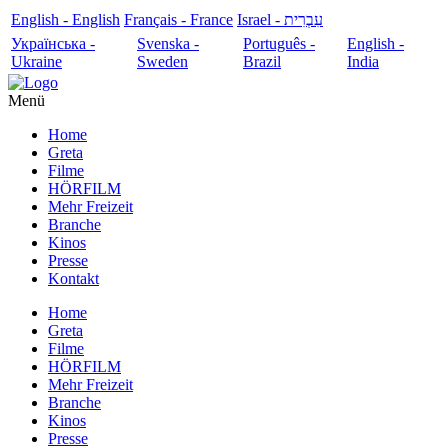
English - English
Français - France
עִבְרִית - Israel
Українська -
Svenska -
Português -
English -
Ukraine
Sweden
Brazil
India
Menü
Home
Greta
Filme
HÖRFILM
Mehr Freizeit
Branche
Kinos
Presse
Kontakt
Home
Greta
Filme
HÖRFILM
Mehr Freizeit
Branche
Kinos
Presse