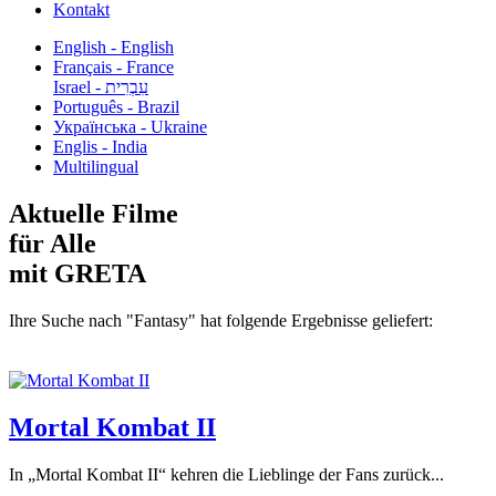
Kontakt
English - English
Français - France
עִבְרִית - Israel
Português - Brazil
Українська - Ukraine
Englis - India
Multilingual
Aktuelle Filme
für Alle
mit GRETA
Ihre Suche nach "Fantasy" hat folgende Ergebnisse geliefert:
Mortal Kombat II
In „Mortal Kombat II“ kehren die Lieblinge der Fans zurück...