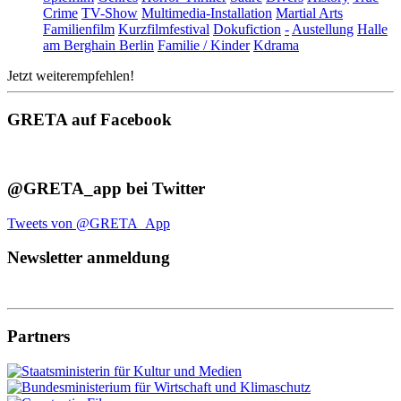
Crime
TV-Show
Multimedia-Installation
Martial Arts
Familienfilm
Kurzfilmfestival
Dokufiction
-
Austellung
Halle
am Berghain Berlin
Familie / Kinder
Kdrama
Jetzt weiterempfehlen!
GRETA auf Facebook
@GRETA_app bei Twitter
Tweets von @GRETA_App
Newsletter anmeldung
Partners