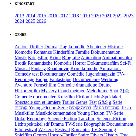
KINOSTART
2013
2014
2015
2016
2017
2018
2019
2020
2021
2022
2023
2024
2025
2026
GENRE
Action
Thriller
Drama
Tragikomödie
Abenteuer
Historie
Komödie
Romanze
Kinderfilm
Familie
Dokumentation
Musik
Kriegsfilm
Krimi
Biografie
Animation
Animationsfilm
Erotik
Romantische Komödie
Horror
Dokumentarfilm
Sci-Fi
Musical
Fantasy
Roadmovie
Krimikomödie
Animation.
Comedy
test
Documentary
Comédie
Jugendmagazin
TV-
Reportage
Biopic
Fantastique
Documentaire
Werbung
Aventure
Fernsehfilm
Comédie dramatique
Drame
Historienfilm
Mystery
Court métrage
Mélodrame
Spot
가족
Comédie documentée
Kurzfilm
Fiction
Licht-Spektakel
Spectacle son et lumière
Trailer
Genre
Test
G&S
g
Serie
קומדיה
Young-Fiction-Serie
דרמה קומית
קומדיית פעולה
Test c
Musikfilm
Musikdokumentation
Young Fiction
TV-Serie
Doku
Reportage
Science Fiction
Tanzfilm
Science-Fiction
Lichtspektakel
sdf
Drama TV-Serie
Biographie
Docutainment
Filmfestival
Western
Festival
Romantik
TV-Sendung
Spielfilm
Genres
Horror-Thriller
Satire
Divers
History
True