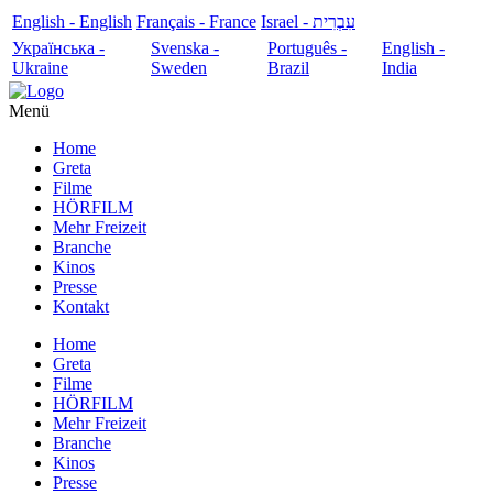
English - English
Français - France
עִבְרִית - Israel
Українська -
Svenska -
Português -
English -
Ukraine
Sweden
Brazil
India
Menü
Home
Greta
Filme
HÖRFILM
Mehr Freizeit
Branche
Kinos
Presse
Kontakt
Home
Greta
Filme
HÖRFILM
Mehr Freizeit
Branche
Kinos
Presse