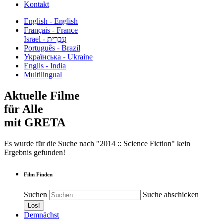
Kontakt
English - English
Français - France
עִבְרִית - Israel
Português - Brazil
Українська - Ukraine
Englis - India
Multilingual
Aktuelle Filme
für Alle
mit GRETA
Es wurde für die Suche nach "2014 :: Science Fiction" kein
Ergebnis gefunden!
Film Finden
Suchen
Suche abschicken
Demnächst