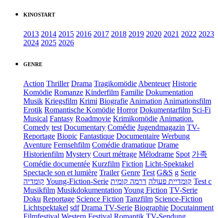
KINOSTART
2013
2014
2015
2016
2017
2018
2019
2020
2021
2022
2023
2024
2025
2026
GENRE
Action
Thriller
Drama
Tragikomödie
Abenteuer
Historie
Komödie
Romanze
Kinderfilm
Familie
Dokumentation
Musik
Kriegsfilm
Krimi
Biografie
Animation
Animationsfilm
Erotik
Romantische Komödie
Horror
Dokumentarfilm
Sci-Fi
Musical
Fantasy
Roadmovie
Krimikomödie
Animation.
Comedy
test
Documentary
Comédie
Jugendmagazin
TV-
Reportage
Biopic
Fantastique
Documentaire
Werbung
Aventure
Fernsehfilm
Comédie dramatique
Drame
Historienfilm
Mystery
Court métrage
Mélodrame
Spot
가족
Comédie documentée
Kurzfilm
Fiction
Licht-Spektakel
Spectacle son et lumière
Trailer
Genre
Test
G&S
g
Serie
קומדיה
Young-Fiction-Serie
דרמה קומית
קומדיית פעולה
Test c
Musikfilm
Musikdokumentation
Young Fiction
TV-Serie
Doku
Reportage
Science Fiction
Tanzfilm
Science-Fiction
Lichtspektakel
sdf
Drama TV-Serie
Biographie
Docutainment
Filmfestival
Western
Festival
Romantik
TV-Sendung