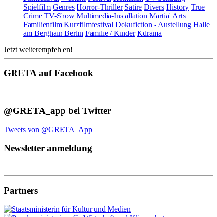
Spielfilm
Genres
Horror-Thriller
Satire
Divers
History
True
Crime
TV-Show
Multimedia-Installation
Martial Arts
Familienfilm
Kurzfilmfestival
Dokufiction
-
Austellung
Halle
am Berghain Berlin
Familie / Kinder
Kdrama
Jetzt weiterempfehlen!
GRETA auf Facebook
@GRETA_app bei Twitter
Tweets von @GRETA_App
Newsletter anmeldung
Partners