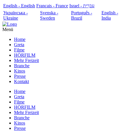
English - English
Français - France
עִבְרִית - Israel
Українська -
Svenska -
Português -
English -
Ukraine
Sweden
Brazil
India
Menü
Home
Greta
Filme
HÖRFILM
Mehr Freizeit
Branche
Kinos
Presse
Kontakt
Home
Greta
Filme
HÖRFILM
Mehr Freizeit
Branche
Kinos
Presse