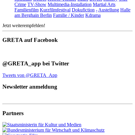
Crime
TV-Show
Multimedia-Installation
Martial Arts
Familienfilm
Kurzfilmfestival
Dokufiction
-
Austellung
Halle
am Berghain Berlin
Familie / Kinder
Kdrama
Jetzt weiterempfehlen!
GRETA auf Facebook
@GRETA_app bei Twitter
Tweets von @GRETA_App
Newsletter anmeldung
Partners