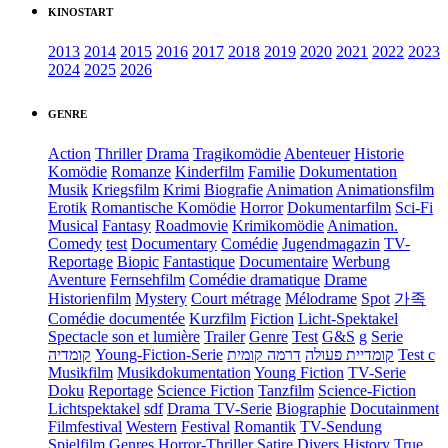
KINOSTART
2013
2014
2015
2016
2017
2018
2019
2020
2021
2022
2023
2024
2025
2026
GENRE
Action
Thriller
Drama
Tragikomödie
Abenteuer
Historie
Komödie
Romanze
Kinderfilm
Familie
Dokumentation
Musik
Kriegsfilm
Krimi
Biografie
Animation
Animationsfilm
Erotik
Romantische Komödie
Horror
Dokumentarfilm
Sci-Fi
Musical
Fantasy
Roadmovie
Krimikomödie
Animation.
Comedy
test
Documentary
Comédie
Jugendmagazin
TV-
Reportage
Biopic
Fantastique
Documentaire
Werbung
Aventure
Fernsehfilm
Comédie dramatique
Drame
Historienfilm
Mystery
Court métrage
Mélodrame
Spot
가족
Comédie documentée
Kurzfilm
Fiction
Licht-Spektakel
Spectacle son et lumière
Trailer
Genre
Test
G&S
g
Serie
קומדיה
Young-Fiction-Serie
דרמה קומית
קומדיית פעולה
Test c
Musikfilm
Musikdokumentation
Young Fiction
TV-Serie
Doku
Reportage
Science Fiction
Tanzfilm
Science-Fiction
Lichtspektakel
sdf
Drama TV-Serie
Biographie
Docutainment
Filmfestival
Western
Festival
Romantik
TV-Sendung
Spielfilm
Genres
Horror-Thriller
Satire
Divers
History
True