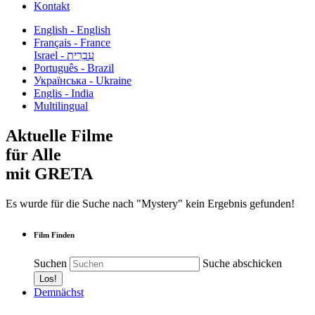
Kontakt
English - English
Français - France
עִבְרִית - Israel
Português - Brazil
Українська - Ukraine
Englis - India
Multilingual
Aktuelle Filme
für Alle
mit GRETA
Es wurde für die Suche nach "Mystery" kein Ergebnis gefunden!
Film Finden
Suchen
Suche abschicken
Demnächst