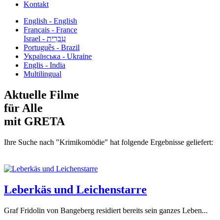
Kontakt
English - English
Français - France
עִבְרִית - Israel
Português - Brazil
Українська - Ukraine
Englis - India
Multilingual
Aktuelle Filme
für Alle
mit GRETA
Ihre Suche nach "Krimikomödie" hat folgende Ergebnisse geliefert:
Leberkäs und Leichenstarre
Graf Fridolin von Bangeberg residiert bereits sein ganzes Leben...