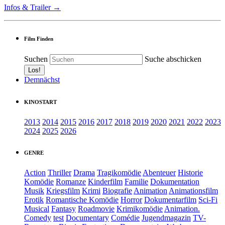
Infos & Trailer →
Film Finden
Suchen
Suche abschicken
Demnächst
KINOSTART
2013
2014
2015
2016
2017
2018
2019
2020
2021
2022
2023
2024
2025
2026
GENRE
Action
Thriller
Drama
Tragikomödie
Abenteuer
Historie
Komödie
Romanze
Kinderfilm
Familie
Dokumentation
Musik
Kriegsfilm
Krimi
Biografie
Animation
Animationsfilm
Erotik
Romantische Komödie
Horror
Dokumentarfilm
Sci-Fi
Musical
Fantasy
Roadmovie
Krimikomödie
Animation.
Comedy
test
Documentary
Comédie
Jugendmagazin
TV-