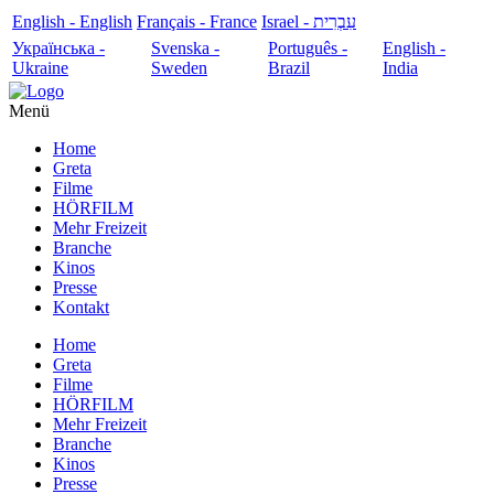
English - English
Français - France
עִבְרִית - Israel
Українська -
Svenska -
Português -
English -
Ukraine
Sweden
Brazil
India
Menü
Home
Greta
Filme
HÖRFILM
Mehr Freizeit
Branche
Kinos
Presse
Kontakt
Home
Greta
Filme
HÖRFILM
Mehr Freizeit
Branche
Kinos
Presse