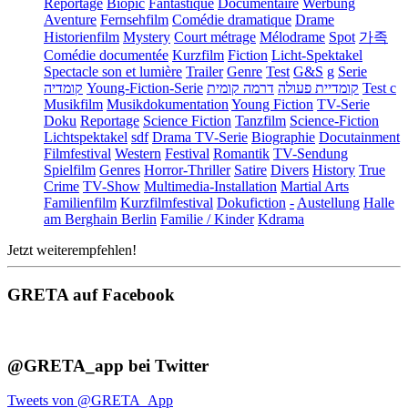
Reportage
Biopic
Fantastique
Documentaire
Werbung
Aventure
Fernsehfilm
Comédie dramatique
Drame
Historienfilm
Mystery
Court métrage
Mélodrame
Spot
가족
Comédie documentée
Kurzfilm
Fiction
Licht-Spektakel
Spectacle son et lumière
Trailer
Genre
Test
G&S
g
Serie
קומדיה
Young-Fiction-Serie
דרמה קומית
קומדיית פעולה
Test c
Musikfilm
Musikdokumentation
Young Fiction
TV-Serie
Doku
Reportage
Science Fiction
Tanzfilm
Science-Fiction
Lichtspektakel
sdf
Drama TV-Serie
Biographie
Docutainment
Filmfestival
Western
Festival
Romantik
TV-Sendung
Spielfilm
Genres
Horror-Thriller
Satire
Divers
History
True
Crime
TV-Show
Multimedia-Installation
Martial Arts
Familienfilm
Kurzfilmfestival
Dokufiction
-
Austellung
Halle
am Berghain Berlin
Familie / Kinder
Kdrama
Jetzt weiterempfehlen!
GRETA auf Facebook
@GRETA_app bei Twitter
Tweets von @GRETA_App