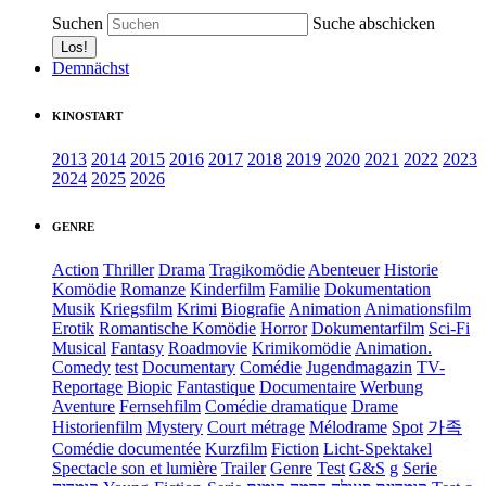
Suchen
Suche abschicken
Demnächst
KINOSTART
2013
2014
2015
2016
2017
2018
2019
2020
2021
2022
2023
2024
2025
2026
GENRE
Action
Thriller
Drama
Tragikomödie
Abenteuer
Historie
Komödie
Romanze
Kinderfilm
Familie
Dokumentation
Musik
Kriegsfilm
Krimi
Biografie
Animation
Animationsfilm
Erotik
Romantische Komödie
Horror
Dokumentarfilm
Sci-Fi
Musical
Fantasy
Roadmovie
Krimikomödie
Animation.
Comedy
test
Documentary
Comédie
Jugendmagazin
TV-
Reportage
Biopic
Fantastique
Documentaire
Werbung
Aventure
Fernsehfilm
Comédie dramatique
Drame
Historienfilm
Mystery
Court métrage
Mélodrame
Spot
가족
Comédie documentée
Kurzfilm
Fiction
Licht-Spektakel
Spectacle son et lumière
Trailer
Genre
Test
G&S
g
Serie