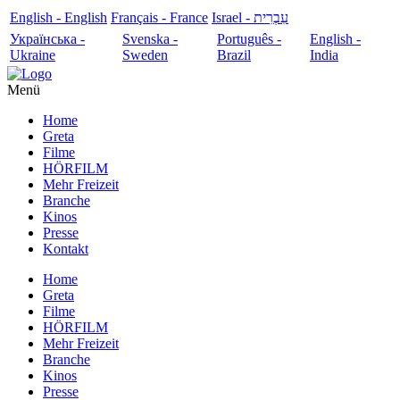
English - English
Français - France
עִבְרִית - Israel
Українська -
Svenska -
Português -
English -
Ukraine
Sweden
Brazil
India
Menü
Home
Greta
Filme
HÖRFILM
Mehr Freizeit
Branche
Kinos
Presse
Kontakt
Home
Greta
Filme
HÖRFILM
Mehr Freizeit
Branche
Kinos
Presse