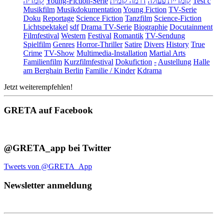
קומדיה
Young-Fiction-Serie
דרמה קומית
קומדיית פעולה
Test c
Musikfilm
Musikdokumentation
Young Fiction
TV-Serie
Doku
Reportage
Science Fiction
Tanzfilm
Science-Fiction
Lichtspektakel
sdf
Drama TV-Serie
Biographie
Docutainment
Filmfestival
Western
Festival
Romantik
TV-Sendung
Spielfilm
Genres
Horror-Thriller
Satire
Divers
History
True
Crime
TV-Show
Multimedia-Installation
Martial Arts
Familienfilm
Kurzfilmfestival
Dokufiction
-
Austellung
Halle
am Berghain Berlin
Familie / Kinder
Kdrama
Jetzt weiterempfehlen!
GRETA auf Facebook
@GRETA_app bei Twitter
Tweets von @GRETA_App
Newsletter anmeldung