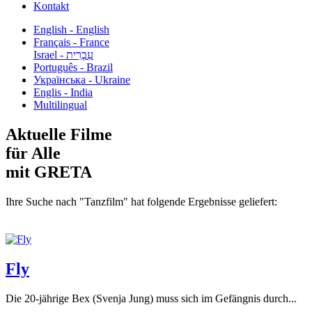
Kontakt
English - English
Français - France
עִבְרִית - Israel
Português - Brazil
Українська - Ukraine
Englis - India
Multilingual
Aktuelle Filme
für Alle
mit GRETA
Ihre Suche nach "Tanzfilm" hat folgende Ergebnisse geliefert:
Fly
Die 20-jährige Bex (Svenja Jung) muss sich im Gefängnis durch...