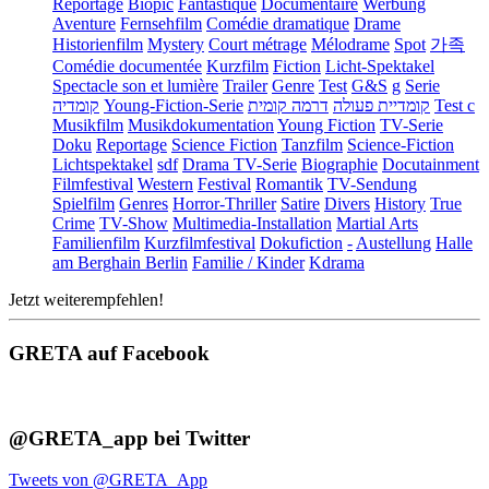
Reportage
Biopic
Fantastique
Documentaire
Werbung
Aventure
Fernsehfilm
Comédie dramatique
Drame
Historienfilm
Mystery
Court métrage
Mélodrame
Spot
가족
Comédie documentée
Kurzfilm
Fiction
Licht-Spektakel
Spectacle son et lumière
Trailer
Genre
Test
G&S
g
Serie
קומדיה
Young-Fiction-Serie
דרמה קומית
קומדיית פעולה
Test c
Musikfilm
Musikdokumentation
Young Fiction
TV-Serie
Doku
Reportage
Science Fiction
Tanzfilm
Science-Fiction
Lichtspektakel
sdf
Drama TV-Serie
Biographie
Docutainment
Filmfestival
Western
Festival
Romantik
TV-Sendung
Spielfilm
Genres
Horror-Thriller
Satire
Divers
History
True
Crime
TV-Show
Multimedia-Installation
Martial Arts
Familienfilm
Kurzfilmfestival
Dokufiction
-
Austellung
Halle
am Berghain Berlin
Familie / Kinder
Kdrama
Jetzt weiterempfehlen!
GRETA auf Facebook
@GRETA_app bei Twitter
Tweets von @GRETA_App