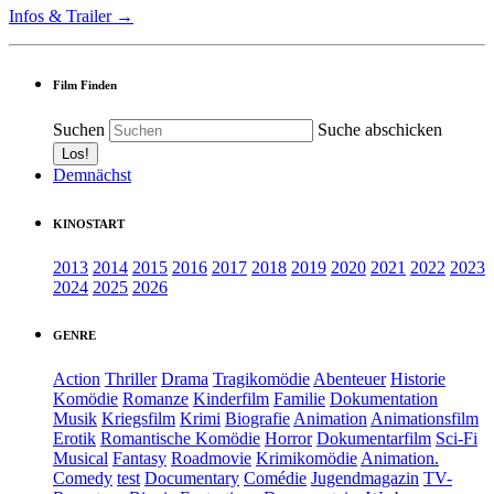
Infos & Trailer →
Film Finden
Suchen
Suche abschicken
Demnächst
KINOSTART
2013
2014
2015
2016
2017
2018
2019
2020
2021
2022
2023
2024
2025
2026
GENRE
Action
Thriller
Drama
Tragikomödie
Abenteuer
Historie
Komödie
Romanze
Kinderfilm
Familie
Dokumentation
Musik
Kriegsfilm
Krimi
Biografie
Animation
Animationsfilm
Erotik
Romantische Komödie
Horror
Dokumentarfilm
Sci-Fi
Musical
Fantasy
Roadmovie
Krimikomödie
Animation.
Comedy
test
Documentary
Comédie
Jugendmagazin
TV-