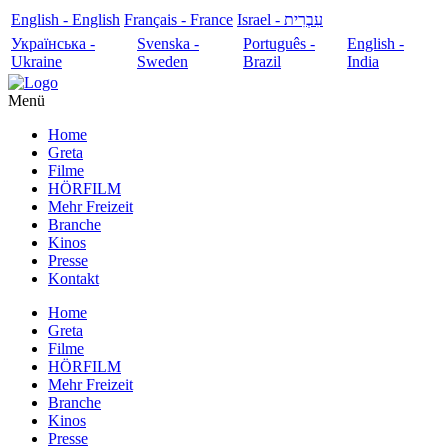
English - English
Français - France
עִבְרִית - Israel
Українська -
Svenska -
Português -
English -
Ukraine
Sweden
Brazil
India
Menü
Home
Greta
Filme
HÖRFILM
Mehr Freizeit
Branche
Kinos
Presse
Kontakt
Home
Greta
Filme
HÖRFILM
Mehr Freizeit
Branche
Kinos
Presse