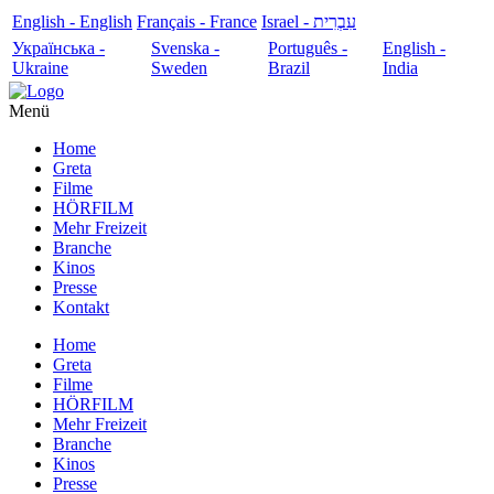
English - English
Français - France
עִבְרִית - Israel
Українська -
Svenska -
Português -
English -
Ukraine
Sweden
Brazil
India
Menü
Home
Greta
Filme
HÖRFILM
Mehr Freizeit
Branche
Kinos
Presse
Kontakt
Home
Greta
Filme
HÖRFILM
Mehr Freizeit
Branche
Kinos
Presse