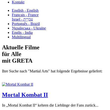
Kontakt
English - English
Français - France
עִבְרִית - Israel
Português - Brazil
Українська - Ukraine
Englis - India
Multilingual
Aktuelle Filme
für Alle
mit GRETA
Ihre Suche nach "Martial Arts" hat folgende Ergebnisse geliefert:
Mortal Kombat II
In „Mortal Kombat II“ kehren die Lieblinge der Fans zurück...