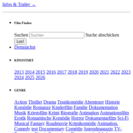
Infos & Trailer →
Film Finden
Suchen
Suche abschicken
Demnächst
KINOSTART
2013
2014
2015
2016
2017
2018
2019
2020
2021
2022
2023
2024
2025
2026
GENRE
Action
Thriller
Drama
Tragikomödie
Abenteuer
Historie
Komödie
Romanze
Kinderfilm
Familie
Dokumentation
Musik
Kriegsfilm
Krimi
Biografie
Animation
Animationsfilm
Erotik
Romantische Komödie
Horror
Dokumentarfilm
Sci-Fi
Musical
Fantasy
Roadmovie
Krimikomödie
Animation.
Comedy
test
Documentary
Comédie
Jugendmagazin
TV-