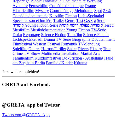
Reportage
Biopic
Fantastique
Documentaire
Werbung
Aventure
Fernsehfilm
Comédie dramatique
Drame
Historienfilm
Mystery
Court métrage
Mélodrame
Spot
가족
Comédie documentée
Kurzfilm
Fiction
Licht-Spektakel
Spectacle son et lumière
Trailer
Genre
Test
G&S
g
Serie
קומדיה
Young-Fiction-Serie
דרמה קומית
קומדיית פעולה
Test c
Musikfilm
Musikdokumentation
Young Fiction
TV-Serie
Doku
Reportage
Science Fiction
Tanzfilm
Science-Fiction
Lichtspektakel
sdf
Drama TV-Serie
Biographie
Docutainment
Filmfestival
Western
Festival
Romantik
TV-Sendung
Spielfilm
Genres
Horror-Thriller
Satire
Divers
History
True
Crime
TV-Show
Multimedia-Installation
Martial Arts
Familienfilm
Kurzfilmfestival
Dokufiction
-
Austellung
Halle
am Berghain Berlin
Familie / Kinder
Kdrama
Jetzt weiterempfehlen!
GRETA auf Facebook
@GRETA_app bei Twitter
Tweets von @GRETA_App