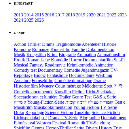
KINOSTART
2013
2014
2015
2016
2017
2018
2019
2020
2021
2022
2023
2024
2025
2026
GENRE
Action
Thriller
Drama
Tragikomödie
Abenteuer
Historie
Komödie
Romanze
Kinderfilm
Familie
Dokumentation
Musik
Kriegsfilm
Krimi
Biografie
Animation
Animationsfilm
Erotik
Romantische Komödie
Horror
Dokumentarfilm
Sci-Fi
Musical
Fantasy
Roadmovie
Krimikomödie
Animation.
Comedy
test
Documentary
Comédie
Jugendmagazin
TV-
Reportage
Biopic
Fantastique
Documentaire
Werbung
Aventure
Fernsehfilm
Comédie dramatique
Drame
Historienfilm
Mystery
Court métrage
Mélodrame
Spot
가족
Comédie documentée
Kurzfilm
Fiction
Licht-Spektakel
Spectacle son et lumière
Trailer
Genre
Test
G&S
g
Serie
קומדיה
Young-Fiction-Serie
דרמה קומית
קומדיית פעולה
Test c
Musikfilm
Musikdokumentation
Young Fiction
TV-Serie
Doku
Reportage
Science Fiction
Tanzfilm
Science-Fiction
Lichtspektakel
sdf
Drama TV-Serie
Biographie
Docutainment
Filmfestival
Western
Festival
Romantik
TV-Sendung
Spielfilm
Genres
Horror-Thriller
Satire
Divers
History
True