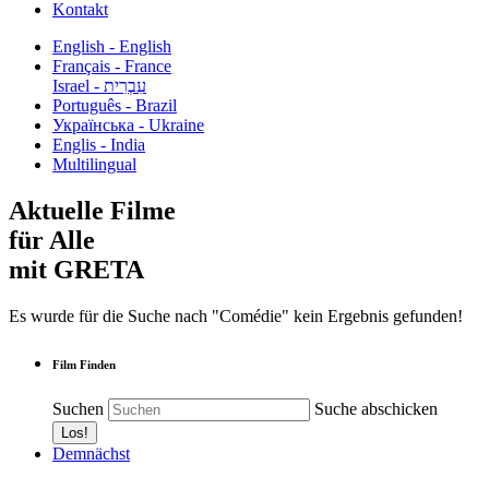
Kontakt
English - English
Français - France
עִבְרִית - Israel
Português - Brazil
Українська - Ukraine
Englis - India
Multilingual
Aktuelle Filme
für Alle
mit GRETA
Es wurde für die Suche nach "Comédie" kein Ergebnis gefunden!
Film Finden
Suchen
Suche abschicken
Demnächst