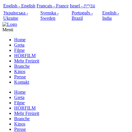
English - English
Français - France
עִבְרִית - Israel
Українська -
Svenska -
Português -
English -
Ukraine
Sweden
Brazil
India
Menü
Home
Greta
Filme
HÖRFILM
Mehr Freizeit
Branche
Kinos
Presse
Kontakt
Home
Greta
Filme
HÖRFILM
Mehr Freizeit
Branche
Kinos
Presse