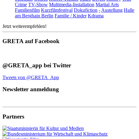
Crime
TV-Show
Multimedia-Installation
Martial Arts
Familienfilm
Kurzfilmfestival
Dokufiction
-
Austellung
Halle
am Berghain Berlin
Familie / Kinder
Kdrama
Jetzt weiterempfehlen!
GRETA auf Facebook
@GRETA_app bei Twitter
Tweets von @GRETA_App
Newsletter anmeldung
Partners