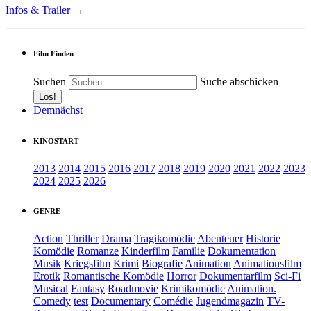
Infos & Trailer →
Film Finden
Suchen
Suche abschicken
Demnächst
KINOSTART
2013
2014
2015
2016
2017
2018
2019
2020
2021
2022
2023
2024
2025
2026
GENRE
Action
Thriller
Drama
Tragikomödie
Abenteuer
Historie
Komödie
Romanze
Kinderfilm
Familie
Dokumentation
Musik
Kriegsfilm
Krimi
Biografie
Animation
Animationsfilm
Erotik
Romantische Komödie
Horror
Dokumentarfilm
Sci-Fi
Musical
Fantasy
Roadmovie
Krimikomödie
Animation.
Comedy
test
Documentary
Comédie
Jugendmagazin
TV-