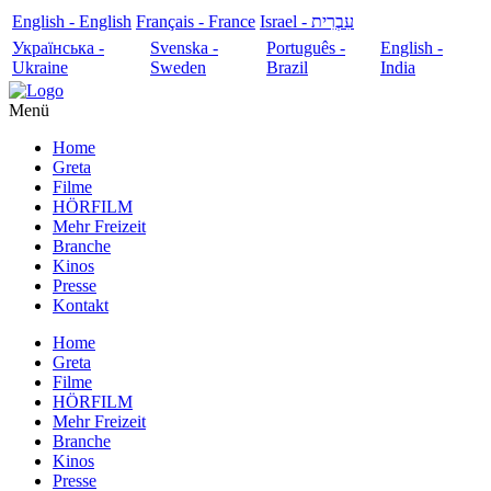
English - English
Français - France
עִבְרִית - Israel
Українська -
Svenska -
Português -
English -
Ukraine
Sweden
Brazil
India
Menü
Home
Greta
Filme
HÖRFILM
Mehr Freizeit
Branche
Kinos
Presse
Kontakt
Home
Greta
Filme
HÖRFILM
Mehr Freizeit
Branche
Kinos
Presse