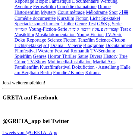
Reportage
Biopic
Fantastique
Documentaire
Werbung
Aventure
Fernsehfilm
Comédie dramatique
Drame
Historienfilm
Mystery
Court métrage
Mélodrame
Spot
가족
Comédie documentée
Kurzfilm
Fiction
Licht-Spektakel
Spectacle son et lumière
Trailer
Genre
Test
G&S
g
Serie
קומדיה
Young-Fiction-Serie
דרמה קומית
קומדיית פעולה
Test c
Musikfilm
Musikdokumentation
Young Fiction
TV-Serie
Doku
Reportage
Science Fiction
Tanzfilm
Science-Fiction
Lichtspektakel
sdf
Drama TV-Serie
Biographie
Docutainment
Filmfestival
Western
Festival
Romantik
TV-Sendung
Spielfilm
Genres
Horror-Thriller
Satire
Divers
History
True
Crime
TV-Show
Multimedia-Installation
Martial Arts
Familienfilm
Kurzfilmfestival
Dokufiction
-
Austellung
Halle
am Berghain Berlin
Familie / Kinder
Kdrama
Jetzt weiterempfehlen!
GRETA auf Facebook
@GRETA_app bei Twitter
Tweets von @GRETA_App