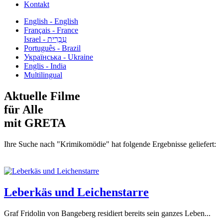
Kontakt
English - English
Français - France
עִבְרִית - Israel
Português - Brazil
Українська - Ukraine
Englis - India
Multilingual
Aktuelle Filme
für Alle
mit GRETA
Ihre Suche nach "Krimikomödie" hat folgende Ergebnisse geliefert:
Leberkäs und Leichenstarre
Graf Fridolin von Bangeberg residiert bereits sein ganzes Leben...