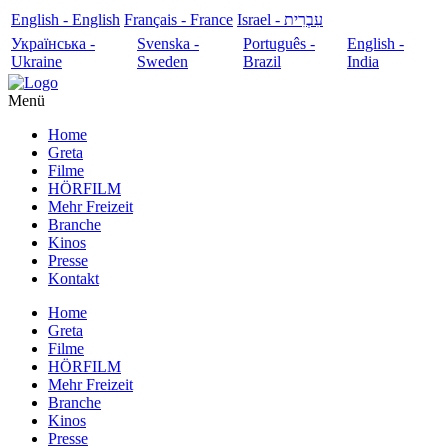
English - English
Français - France
עִבְרִית - Israel
Українська -
Svenska -
Português -
English -
Ukraine
Sweden
Brazil
India
Menü
Home
Greta
Filme
HÖRFILM
Mehr Freizeit
Branche
Kinos
Presse
Kontakt
Home
Greta
Filme
HÖRFILM
Mehr Freizeit
Branche
Kinos
Presse