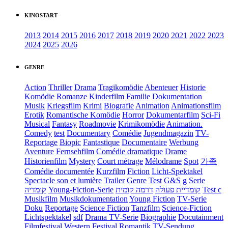
KINOSTART
2013
2014
2015
2016
2017
2018
2019
2020
2021
2022
2023
2024
2025
2026
GENRE
Action
Thriller
Drama
Tragikomödie
Abenteuer
Historie
Komödie
Romanze
Kinderfilm
Familie
Dokumentation
Musik
Kriegsfilm
Krimi
Biografie
Animation
Animationsfilm
Erotik
Romantische Komödie
Horror
Dokumentarfilm
Sci-Fi
Musical
Fantasy
Roadmovie
Krimikomödie
Animation.
Comedy
test
Documentary
Comédie
Jugendmagazin
TV-
Reportage
Biopic
Fantastique
Documentaire
Werbung
Aventure
Fernsehfilm
Comédie dramatique
Drame
Historienfilm
Mystery
Court métrage
Mélodrame
Spot
가족
Comédie documentée
Kurzfilm
Fiction
Licht-Spektakel
Spectacle son et lumière
Trailer
Genre
Test
G&S
g
Serie
קומדיה
Young-Fiction-Serie
דרמה קומית
קומדיית פעולה
Test c
Musikfilm
Musikdokumentation
Young Fiction
TV-Serie
Doku
Reportage
Science Fiction
Tanzfilm
Science-Fiction
Lichtspektakel
sdf
Drama TV-Serie
Biographie
Docutainment
Filmfestival
Western
Festival
Romantik
TV-Sendung