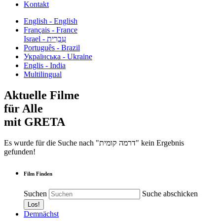
Kontakt
English - English
Français - France
עִבְרִית - Israel
Português - Brazil
Українська - Ukraine
Englis - India
Multilingual
Aktuelle Filme
für Alle
mit GRETA
Es wurde für die Suche nach "דרמה קומית" kein Ergebnis
gefunden!
Film Finden
Suchen
Suche abschicken
Demnächst