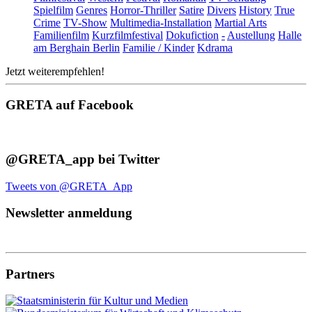
Spielfilm
Genres
Horror-Thriller
Satire
Divers
History
True
Crime
TV-Show
Multimedia-Installation
Martial Arts
Familienfilm
Kurzfilmfestival
Dokufiction
-
Austellung
Halle
am Berghain Berlin
Familie / Kinder
Kdrama
Jetzt weiterempfehlen!
GRETA auf Facebook
@GRETA_app bei Twitter
Tweets von @GRETA_App
Newsletter anmeldung
Partners