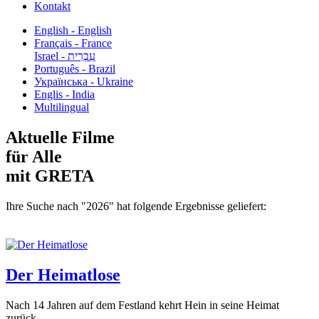
Kontakt
English - English
Français - France
עִבְרִית - Israel
Português - Brazil
Українська - Ukraine
Englis - India
Multilingual
Aktuelle Filme
für Alle
mit GRETA
Ihre Suche nach "2026" hat folgende Ergebnisse geliefert:
Der Heimatlose
Nach 14 Jahren auf dem Festland kehrt Hein in seine Heimat
zurück...