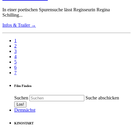
In einer poetischen Spurensuche lässt Regisseurin Regina
Schilling...
Infos & Trailer →
1
2
3
4
5
6
7
Film Finden
Suchen
Suche abschicken
Demnächst
KINOSTART