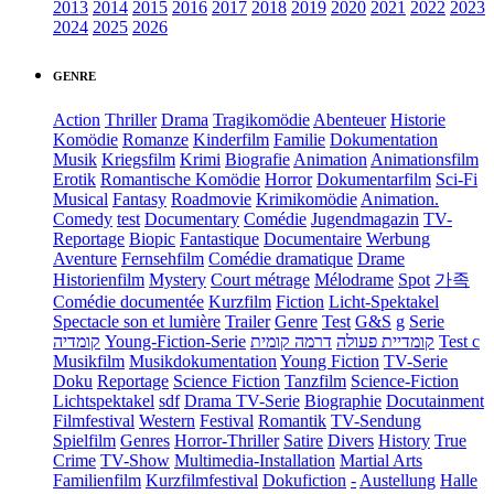
2013
2014
2015
2016
2017
2018
2019
2020
2021
2022
2023
2024
2025
2026
GENRE
Action
Thriller
Drama
Tragikomödie
Abenteuer
Historie
Komödie
Romanze
Kinderfilm
Familie
Dokumentation
Musik
Kriegsfilm
Krimi
Biografie
Animation
Animationsfilm
Erotik
Romantische Komödie
Horror
Dokumentarfilm
Sci-Fi
Musical
Fantasy
Roadmovie
Krimikomödie
Animation.
Comedy
test
Documentary
Comédie
Jugendmagazin
TV-
Reportage
Biopic
Fantastique
Documentaire
Werbung
Aventure
Fernsehfilm
Comédie dramatique
Drame
Historienfilm
Mystery
Court métrage
Mélodrame
Spot
가족
Comédie documentée
Kurzfilm
Fiction
Licht-Spektakel
Spectacle son et lumière
Trailer
Genre
Test
G&S
g
Serie
קומדיה
Young-Fiction-Serie
דרמה קומית
קומדיית פעולה
Test c
Musikfilm
Musikdokumentation
Young Fiction
TV-Serie
Doku
Reportage
Science Fiction
Tanzfilm
Science-Fiction
Lichtspektakel
sdf
Drama TV-Serie
Biographie
Docutainment
Filmfestival
Western
Festival
Romantik
TV-Sendung
Spielfilm
Genres
Horror-Thriller
Satire
Divers
History
True
Crime
TV-Show
Multimedia-Installation
Martial Arts
Familienfilm
Kurzfilmfestival
Dokufiction
-
Austellung
Halle