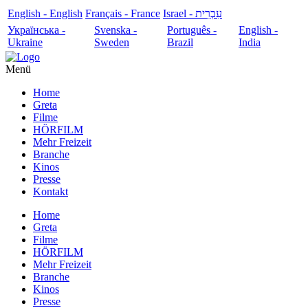
English - English
Français - France
עִבְרִית - Israel
Українська -
Svenska -
Português -
English -
Ukraine
Sweden
Brazil
India
Menü
Home
Greta
Filme
HÖRFILM
Mehr Freizeit
Branche
Kinos
Presse
Kontakt
Home
Greta
Filme
HÖRFILM
Mehr Freizeit
Branche
Kinos
Presse