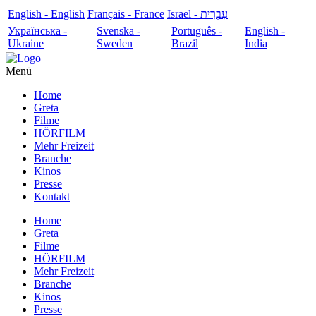
English - English
Français - France
עִבְרִית - Israel
Українська -
Svenska -
Português -
English -
Ukraine
Sweden
Brazil
India
Menü
Home
Greta
Filme
HÖRFILM
Mehr Freizeit
Branche
Kinos
Presse
Kontakt
Home
Greta
Filme
HÖRFILM
Mehr Freizeit
Branche
Kinos
Presse