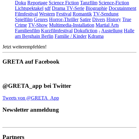
Doku
Reportage
Science Fiction
Tanzfilm
Science-Fiction
Lichtspektakel
sdf
Drama TV-Serie
Biographie
Docutainment
Filmfestival
Western
Festival
Romantik
TV-Sendung
Spielfilm
Genres
Horror-Thriller
Satire
Divers
History
True
Crime
TV-Show
Multimedia-Installation
Martial Arts
Familienfilm
Kurzfilmfestival
Dokufiction
-
Austellung
Halle
am Berghain Berlin
Familie / Kinder
Kdrama
Jetzt weiterempfehlen!
GRETA auf Facebook
@GRETA_app bei Twitter
Tweets von @GRETA_App
Newsletter anmeldung
Partners