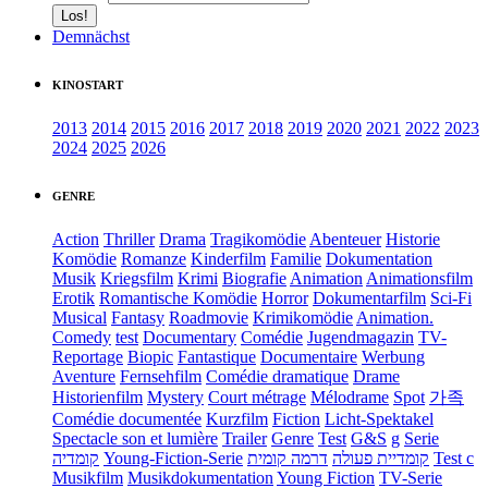
Demnächst
KINOSTART
2013
2014
2015
2016
2017
2018
2019
2020
2021
2022
2023
2024
2025
2026
GENRE
Action
Thriller
Drama
Tragikomödie
Abenteuer
Historie
Komödie
Romanze
Kinderfilm
Familie
Dokumentation
Musik
Kriegsfilm
Krimi
Biografie
Animation
Animationsfilm
Erotik
Romantische Komödie
Horror
Dokumentarfilm
Sci-Fi
Musical
Fantasy
Roadmovie
Krimikomödie
Animation.
Comedy
test
Documentary
Comédie
Jugendmagazin
TV-
Reportage
Biopic
Fantastique
Documentaire
Werbung
Aventure
Fernsehfilm
Comédie dramatique
Drame
Historienfilm
Mystery
Court métrage
Mélodrame
Spot
가족
Comédie documentée
Kurzfilm
Fiction
Licht-Spektakel
Spectacle son et lumière
Trailer
Genre
Test
G&S
g
Serie
קומדיה
Young-Fiction-Serie
דרמה קומית
קומדיית פעולה
Test c
Musikfilm
Musikdokumentation
Young Fiction
TV-Serie