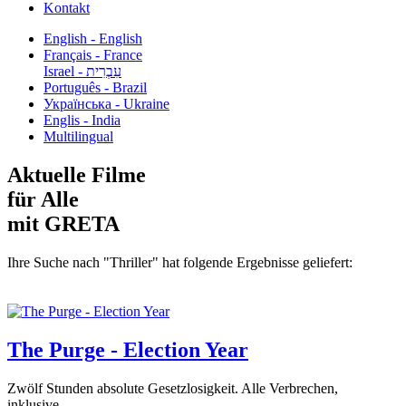
Kontakt
English - English
Français - France
עִבְרִית - Israel
Português - Brazil
Українська - Ukraine
Englis - India
Multilingual
Aktuelle Filme
für Alle
mit GRETA
Ihre Suche nach "Thriller" hat folgende Ergebnisse geliefert:
The Purge - Election Year
Zwölf Stunden absolute Gesetzlosigkeit. Alle Verbrechen,
inklusive...