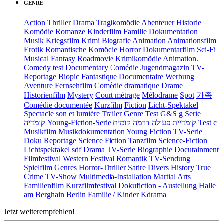
GENRE
Action
Thriller
Drama
Tragikomödie
Abenteuer
Historie
Komödie
Romanze
Kinderfilm
Familie
Dokumentation
Musik
Kriegsfilm
Krimi
Biografie
Animation
Animationsfilm
Erotik
Romantische Komödie
Horror
Dokumentarfilm
Sci-Fi
Musical
Fantasy
Roadmovie
Krimikomödie
Animation.
Comedy
test
Documentary
Comédie
Jugendmagazin
TV-
Reportage
Biopic
Fantastique
Documentaire
Werbung
Aventure
Fernsehfilm
Comédie dramatique
Drame
Historienfilm
Mystery
Court métrage
Mélodrame
Spot
가족
Comédie documentée
Kurzfilm
Fiction
Licht-Spektakel
Spectacle son et lumière
Trailer
Genre
Test
G&S
g
Serie
קומדיה
Young-Fiction-Serie
דרמה קומית
קומדיית פעולה
Test c
Musikfilm
Musikdokumentation
Young Fiction
TV-Serie
Doku
Reportage
Science Fiction
Tanzfilm
Science-Fiction
Lichtspektakel
sdf
Drama TV-Serie
Biographie
Docutainment
Filmfestival
Western
Festival
Romantik
TV-Sendung
Spielfilm
Genres
Horror-Thriller
Satire
Divers
History
True
Crime
TV-Show
Multimedia-Installation
Martial Arts
Familienfilm
Kurzfilmfestival
Dokufiction
-
Austellung
Halle
am Berghain Berlin
Familie / Kinder
Kdrama
Jetzt weiterempfehlen!