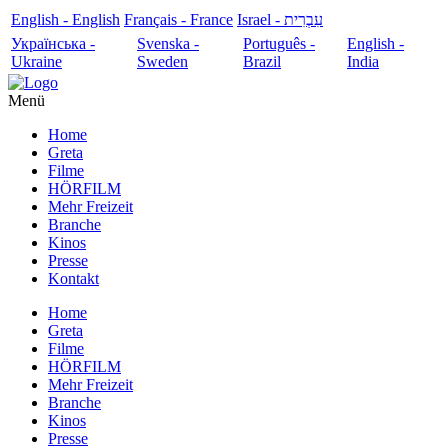
English - English
Français - France
עִבְרִית - Israel
Українська -
Svenska -
Português -
English -
Ukraine
Sweden
Brazil
India
Menü
Home
Greta
Filme
HÖRFILM
Mehr Freizeit
Branche
Kinos
Presse
Kontakt
Home
Greta
Filme
HÖRFILM
Mehr Freizeit
Branche
Kinos
Presse