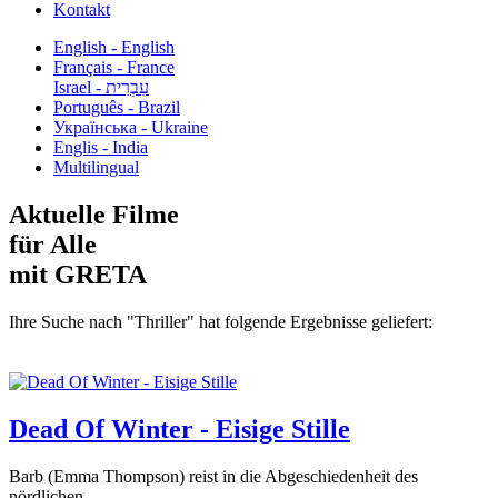
Kontakt
English - English
Français - France
עִבְרִית - Israel
Português - Brazil
Українська - Ukraine
Englis - India
Multilingual
Aktuelle Filme
für Alle
mit GRETA
Ihre Suche nach "Thriller" hat folgende Ergebnisse geliefert:
Dead Of Winter - Eisige Stille
Barb (Emma Thompson) reist in die Abgeschiedenheit des
nördlichen...