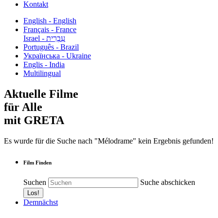
Kontakt
English - English
Français - France
עִבְרִית - Israel
Português - Brazil
Українська - Ukraine
Englis - India
Multilingual
Aktuelle Filme
für Alle
mit GRETA
Es wurde für die Suche nach "Mélodrame" kein Ergebnis gefunden!
Film Finden
Suchen
Suche abschicken
Demnächst