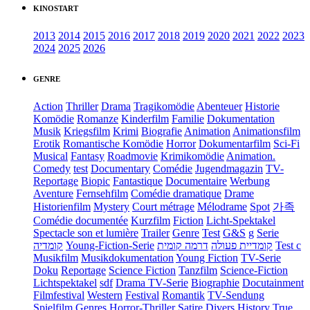
KINOSTART
2013
2014
2015
2016
2017
2018
2019
2020
2021
2022
2023
2024
2025
2026
GENRE
Action
Thriller
Drama
Tragikomödie
Abenteuer
Historie
Komödie
Romanze
Kinderfilm
Familie
Dokumentation
Musik
Kriegsfilm
Krimi
Biografie
Animation
Animationsfilm
Erotik
Romantische Komödie
Horror
Dokumentarfilm
Sci-Fi
Musical
Fantasy
Roadmovie
Krimikomödie
Animation.
Comedy
test
Documentary
Comédie
Jugendmagazin
TV-
Reportage
Biopic
Fantastique
Documentaire
Werbung
Aventure
Fernsehfilm
Comédie dramatique
Drame
Historienfilm
Mystery
Court métrage
Mélodrame
Spot
가족
Comédie documentée
Kurzfilm
Fiction
Licht-Spektakel
Spectacle son et lumière
Trailer
Genre
Test
G&S
g
Serie
קומדיה
Young-Fiction-Serie
דרמה קומית
קומדיית פעולה
Test c
Musikfilm
Musikdokumentation
Young Fiction
TV-Serie
Doku
Reportage
Science Fiction
Tanzfilm
Science-Fiction
Lichtspektakel
sdf
Drama TV-Serie
Biographie
Docutainment
Filmfestival
Western
Festival
Romantik
TV-Sendung
Spielfilm
Genres
Horror-Thriller
Satire
Divers
History
True