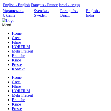
English - English
Français - France
עִבְרִית - Israel
Українська -
Svenska -
Português -
English -
Ukraine
Sweden
Brazil
India
Menü
Home
Greta
Filme
HÖRFILM
Mehr Freizeit
Branche
Kinos
Presse
Kontakt
Home
Greta
Filme
HÖRFILM
Mehr Freizeit
Branche
Kinos
Presse