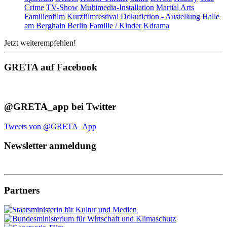
Crime
TV-Show
Multimedia-Installation
Martial Arts
Familienfilm
Kurzfilmfestival
Dokufiction
-
Austellung
Halle
am Berghain Berlin
Familie / Kinder
Kdrama
Jetzt weiterempfehlen!
GRETA auf Facebook
@GRETA_app bei Twitter
Tweets von @GRETA_App
Newsletter anmeldung
Partners