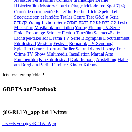
Aventure
Fernsehfilm
Comédie dramatique
Drame
Historienfilm
Mystery
Court métrage
Mélodrame
Spot
가족
Comédie documentée
Kurzfilm
Fiction
Licht-Spektakel
Spectacle son et lumière
Trailer
Genre
Test
G&S
g
Serie
קומדיה
Young-Fiction-Serie
דרמה קומית
קומדיית פעולה
Test c
Musikfilm
Musikdokumentation
Young Fiction
TV-Serie
Doku
Reportage
Science Fiction
Tanzfilm
Science-Fiction
Lichtspektakel
sdf
Drama TV-Serie
Biographie
Docutainment
Filmfestival
Western
Festival
Romantik
TV-Sendung
Spielfilm
Genres
Horror-Thriller
Satire
Divers
History
True
Crime
TV-Show
Multimedia-Installation
Martial Arts
Familienfilm
Kurzfilmfestival
Dokufiction
-
Austellung
Halle
am Berghain Berlin
Familie / Kinder
Kdrama
Jetzt weiterempfehlen!
GRETA auf Facebook
@GRETA_app bei Twitter
Tweets von @GRETA_App