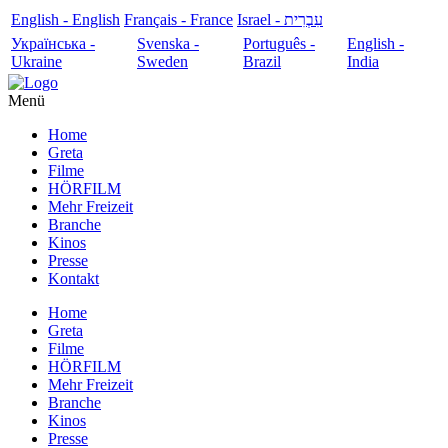
English - English
Français - France
עִבְרִית - Israel
Українська -
Svenska -
Português -
English -
Ukraine
Sweden
Brazil
India
Menü
Home
Greta
Filme
HÖRFILM
Mehr Freizeit
Branche
Kinos
Presse
Kontakt
Home
Greta
Filme
HÖRFILM
Mehr Freizeit
Branche
Kinos
Presse