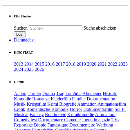
Film Finden
Suchen
Suche abschicken
Demnächst
KINOSTART
2013
2014
2015
2016
2017
2018
2019
2020
2021
2022
2023
2024
2025
2026
GENRE
Action
Thriller
Drama
Tragikomödie
Abenteuer
Historie
Komödie
Romanze
Kinderfilm
Familie
Dokumentation
Musik
Kriegsfilm
Krimi
Biografie
Animation
Animationsfilm
Erotik
Romantische Komödie
Horror
Dokumentarfilm
Sci-Fi
Musical
Fantasy
Roadmovie
Krimikomödie
Animation.
Comedy
test
Documentary
Comédie
Jugendmagazin
TV-
Reportage
Biopic
Fantastique
Documentaire
Werbung