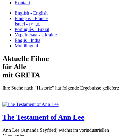
Kontakt
English - English
Français - France
עִבְרִית - Israel
Português - Brazil
Українська - Ukraine
Englis - India
Multilingual
Aktuelle Filme
für Alle
mit GRETA
Ihre Suche nach "Historie" hat folgende Ergebnisse geliefert:
The Testament of Ann Lee
Ann Lee (Amanda Seyfried) wächst im vorindustriellen
Manchester...