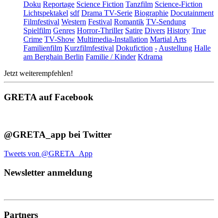
Doku
Reportage
Science Fiction
Tanzfilm
Science-Fiction
Lichtspektakel
sdf
Drama TV-Serie
Biographie
Docutainment
Filmfestival
Western
Festival
Romantik
TV-Sendung
Spielfilm
Genres
Horror-Thriller
Satire
Divers
History
True
Crime
TV-Show
Multimedia-Installation
Martial Arts
Familienfilm
Kurzfilmfestival
Dokufiction
-
Austellung
Halle
am Berghain Berlin
Familie / Kinder
Kdrama
Jetzt weiterempfehlen!
GRETA auf Facebook
@GRETA_app bei Twitter
Tweets von @GRETA_App
Newsletter anmeldung
Partners