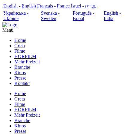
English - English
Français - France
עִבְרִית - Israel
Українська -
Svenska -
Português -
English -
Ukraine
Sweden
Brazil
India
Menü
Home
Greta
Filme
HÖRFILM
Mehr Freizeit
Branche
Kinos
Presse
Kontakt
Home
Greta
Filme
HÖRFILM
Mehr Freizeit
Branche
Kinos
Presse