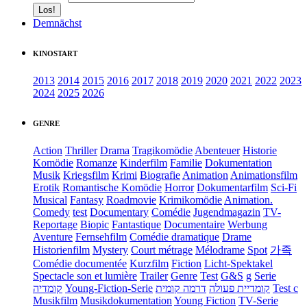
Demnächst
KINOSTART
2013
2014
2015
2016
2017
2018
2019
2020
2021
2022
2023
2024
2025
2026
GENRE
Action
Thriller
Drama
Tragikomödie
Abenteuer
Historie
Komödie
Romanze
Kinderfilm
Familie
Dokumentation
Musik
Kriegsfilm
Krimi
Biografie
Animation
Animationsfilm
Erotik
Romantische Komödie
Horror
Dokumentarfilm
Sci-Fi
Musical
Fantasy
Roadmovie
Krimikomödie
Animation.
Comedy
test
Documentary
Comédie
Jugendmagazin
TV-
Reportage
Biopic
Fantastique
Documentaire
Werbung
Aventure
Fernsehfilm
Comédie dramatique
Drame
Historienfilm
Mystery
Court métrage
Mélodrame
Spot
가족
Comédie documentée
Kurzfilm
Fiction
Licht-Spektakel
Spectacle son et lumière
Trailer
Genre
Test
G&S
g
Serie
קומדיה
Young-Fiction-Serie
דרמה קומית
קומדיית פעולה
Test c
Musikfilm
Musikdokumentation
Young Fiction
TV-Serie