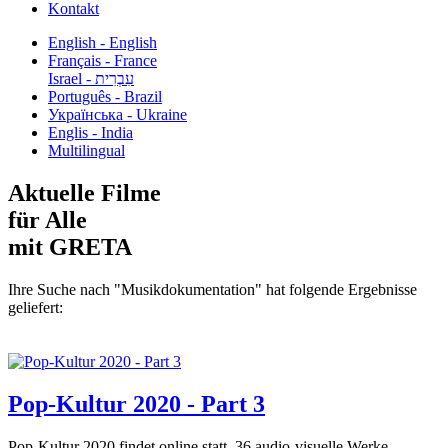
Kontakt
English - English
Français - France
עִבְרִית - Israel
Português - Brazil
Українська - Ukraine
Englis - India
Multilingual
Aktuelle Filme
für Alle
mit GRETA
Ihre Suche nach "Musikdokumentation" hat folgende Ergebnisse
geliefert:
Pop-Kultur 2020 - Part 3
Pop-Kultur 2020 findet online statt. 36 audio-visuelle Werke...