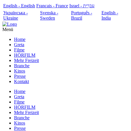
English - English
Français - France
עִבְרִית - Israel
Українська -
Svenska -
Português -
English -
Ukraine
Sweden
Brazil
India
Menü
Home
Greta
Filme
HÖRFILM
Mehr Freizeit
Branche
Kinos
Presse
Kontakt
Home
Greta
Filme
HÖRFILM
Mehr Freizeit
Branche
Kinos
Presse