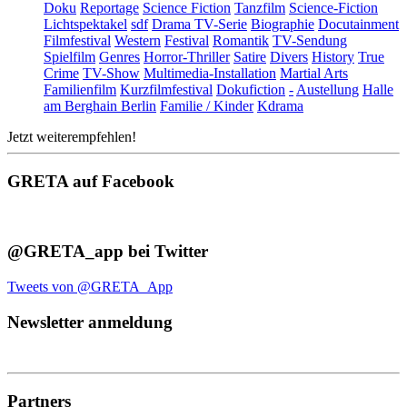
Doku
Reportage
Science Fiction
Tanzfilm
Science-Fiction
Lichtspektakel
sdf
Drama TV-Serie
Biographie
Docutainment
Filmfestival
Western
Festival
Romantik
TV-Sendung
Spielfilm
Genres
Horror-Thriller
Satire
Divers
History
True
Crime
TV-Show
Multimedia-Installation
Martial Arts
Familienfilm
Kurzfilmfestival
Dokufiction
-
Austellung
Halle
am Berghain Berlin
Familie / Kinder
Kdrama
Jetzt weiterempfehlen!
GRETA auf Facebook
@GRETA_app bei Twitter
Tweets von @GRETA_App
Newsletter anmeldung
Partners