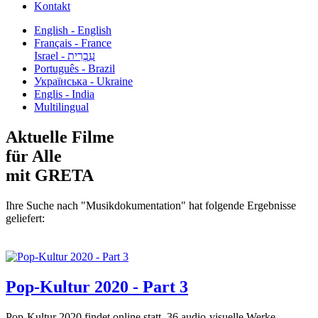
Kontakt
English - English
Français - France
עִבְרִית - Israel
Português - Brazil
Українська - Ukraine
Englis - India
Multilingual
Aktuelle Filme
für Alle
mit GRETA
Ihre Suche nach "Musikdokumentation" hat folgende Ergebnisse
geliefert:
Pop-Kultur 2020 - Part 3
Pop-Kultur 2020 findet online statt. 36 audio-visuelle Werke...