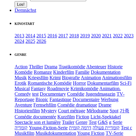
Demnächst
KINOSTART
2013
2014
2015
2016
2017
2018
2019
2020
2021
2022
2023
2024
2025
2026
GENRE
Action
Thriller
Drama
Tragikomödie
Abenteuer
Historie
Komödie
Romanze
Kinderfilm
Familie
Dokumentation
Musik
Kriegsfilm
Krimi
Biografie
Animation
Animationsfilm
Erotik
Romantische Komödie
Horror
Dokumentarfilm
Sci-Fi
Musical
Fantasy
Roadmovie
Krimikomödie
Animation.
Comedy
test
Documentary
Comédie
Jugendmagazin
TV-
Reportage
Biopic
Fantastique
Documentaire
Werbung
Aventure
Fernsehfilm
Comédie dramatique
Drame
Historienfilm
Mystery
Court métrage
Mélodrame
Spot
가족
Comédie documentée
Kurzfilm
Fiction
Licht-Spektakel
Spectacle son et lumière
Trailer
Genre
Test
G&S
g
Serie
קומדיה
Young-Fiction-Serie
דרמה קומית
קומדיית פעולה
Test c
Musikfilm
Musikdokumentation
Young Fiction
TV-Serie