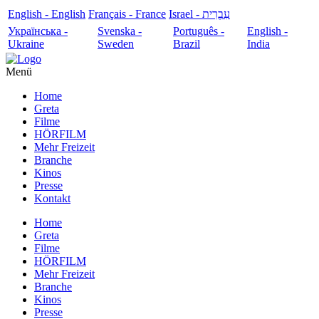
English - English
Français - France
עִבְרִית - Israel
Українська -
Svenska -
Português -
English -
Ukraine
Sweden
Brazil
India
Menü
Home
Greta
Filme
HÖRFILM
Mehr Freizeit
Branche
Kinos
Presse
Kontakt
Home
Greta
Filme
HÖRFILM
Mehr Freizeit
Branche
Kinos
Presse