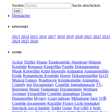
Suchen
Suche abschicken
Demnächst
KINOSTART
2013
2014
2015
2016
2017
2018
2019
2020
2021
2022
2023
2024
2025
2026
GENRE
Action
Thriller
Drama
Tragikomödie
Abenteuer
Historie
Komödie
Romanze
Kinderfilm
Familie
Dokumentation
Musik
Kriegsfilm
Krimi
Biografie
Animation
Animationsfilm
Erotik
Romantische Komödie
Horror
Dokumentarfilm
Sci-Fi
Musical
Fantasy
Roadmovie
Krimikomödie
Animation.
Comedy
test
Documentary
Comédie
Jugendmagazin
TV-
Reportage
Biopic
Fantastique
Documentaire
Werbung
Aventure
Fernsehfilm
Comédie dramatique
Drame
Historienfilm
Mystery
Court métrage
Mélodrame
Spot
가족
Comédie documentée
Kurzfilm
Fiction
Licht-Spektakel
Spectacle son et lumière
Trailer
Genre
Test
G&S
g
Serie