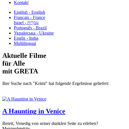
Kontakt
English - English
Français - France
עִבְרִית - Israel
Português - Brazil
Українська - Ukraine
Englis - India
Multilingual
Aktuelle Filme
für Alle
mit GRETA
Ihre Suche nach "Krimi" hat folgende Ergebnisse geliefert:
A Haunting in Venice
Bereit, Venedig von seiner dunklen Seite zu erleben?
Meisterdetektiv...