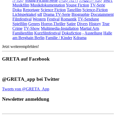
קומדיה
Young-Fiction-Serie
דרמה קומית
קומדיית פעולה
Test c
Musikfilm
Musikdokumentation
Young Fiction
TV-Serie
Doku
Reportage
Science Fiction
Tanzfilm
Science-Fiction
Lichtspektakel
sdf
Drama TV-Serie
Biographie
Docutainment
Filmfestival
Western
Festival
Romantik
TV-Sendung
Spielfilm
Genres
Horror-Thriller
Satire
Divers
History
True
Crime
TV-Show
Multimedia-Installation
Martial Arts
Familienfilm
Kurzfilmfestival
Dokufiction
-
Austellung
Halle
am Berghain Berlin
Familie / Kinder
Kdrama
Jetzt weiterempfehlen!
GRETA auf Facebook
@GRETA_app bei Twitter
Tweets von @GRETA_App
Newsletter anmeldung