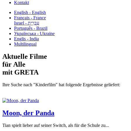
Kontakt
English - English
Français - France
עִבְרִית - Israel
Português - Brazil
Українська - Ukraine
Englis - India
Multilingual
Aktuelle Filme
für Alle
mit GRETA
Ihre Suche nach "Kinderfilm" hat folgende Ergebnisse geliefert:
Moon, der Panda
Tian spielt lieber auf seiner Switch, als für die Schule zu...