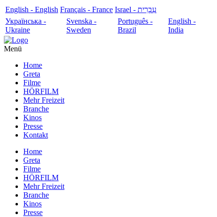
English - English
Français - France
עִבְרִית - Israel
Українська -
Svenska -
Português -
English -
Ukraine
Sweden
Brazil
India
Menü
Home
Greta
Filme
HÖRFILM
Mehr Freizeit
Branche
Kinos
Presse
Kontakt
Home
Greta
Filme
HÖRFILM
Mehr Freizeit
Branche
Kinos
Presse