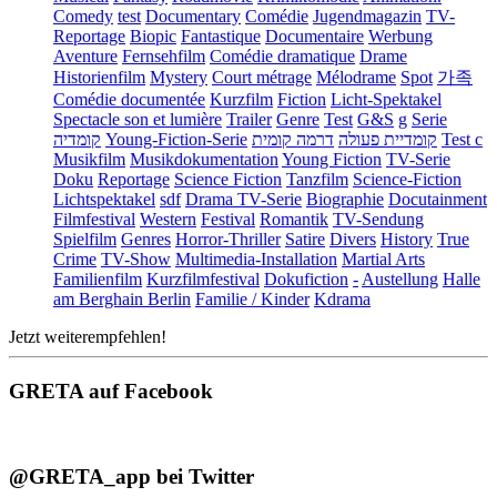
Comedy
test
Documentary
Comédie
Jugendmagazin
TV-
Reportage
Biopic
Fantastique
Documentaire
Werbung
Aventure
Fernsehfilm
Comédie dramatique
Drame
Historienfilm
Mystery
Court métrage
Mélodrame
Spot
가족
Comédie documentée
Kurzfilm
Fiction
Licht-Spektakel
Spectacle son et lumière
Trailer
Genre
Test
G&S
g
Serie
קומדיה
Young-Fiction-Serie
דרמה קומית
קומדיית פעולה
Test c
Musikfilm
Musikdokumentation
Young Fiction
TV-Serie
Doku
Reportage
Science Fiction
Tanzfilm
Science-Fiction
Lichtspektakel
sdf
Drama TV-Serie
Biographie
Docutainment
Filmfestival
Western
Festival
Romantik
TV-Sendung
Spielfilm
Genres
Horror-Thriller
Satire
Divers
History
True
Crime
TV-Show
Multimedia-Installation
Martial Arts
Familienfilm
Kurzfilmfestival
Dokufiction
-
Austellung
Halle
am Berghain Berlin
Familie / Kinder
Kdrama
Jetzt weiterempfehlen!
GRETA auf Facebook
@GRETA_app bei Twitter