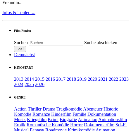
Freundin...
Infos & Trailer →
Film Finden
Suchen
Suche abschicken
Demnächst
KINOSTART
2013
2014
2015
2016
2017
2018
2019
2020
2021
2022
2023
2024
2025
2026
GENRE
Action
Thriller
Drama
Tragikomödie
Abenteuer
Historie
Komödie
Romanze
Kinderfilm
Familie
Dokumentation
Musik
Kriegsfilm
Krimi
Biografie
Animation
Animationsfilm
Erotik
Romantische Komödie
Horror
Dokumentarfilm
Sci-Fi
Musical
Fantasy
Roadmovie
Krimikomödie
Animation.