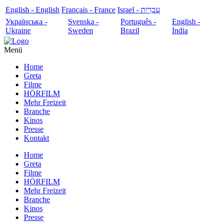
English - English
Français - France
עִבְרִית - Israel
Українська -
Svenska -
Português -
English -
Ukraine
Sweden
Brazil
India
Menü
Home
Greta
Filme
HÖRFILM
Mehr Freizeit
Branche
Kinos
Presse
Kontakt
Home
Greta
Filme
HÖRFILM
Mehr Freizeit
Branche
Kinos
Presse