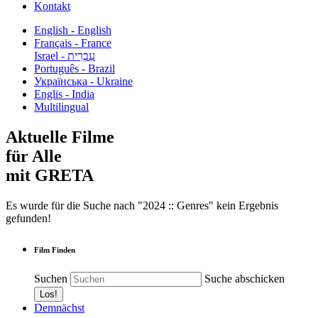
Kontakt
English - English
Français - France
עִבְרִית - Israel
Português - Brazil
Українська - Ukraine
Englis - India
Multilingual
Aktuelle Filme
für Alle
mit GRETA
Es wurde für die Suche nach "2024 :: Genres" kein Ergebnis
gefunden!
Film Finden
Suchen
Suche abschicken
Demnächst