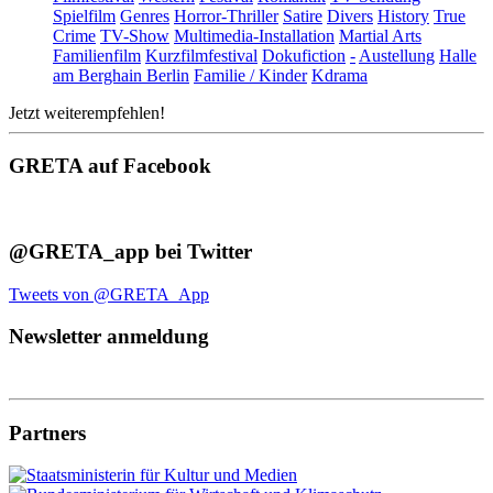
Spielfilm
Genres
Horror-Thriller
Satire
Divers
History
True
Crime
TV-Show
Multimedia-Installation
Martial Arts
Familienfilm
Kurzfilmfestival
Dokufiction
-
Austellung
Halle
am Berghain Berlin
Familie / Kinder
Kdrama
Jetzt weiterempfehlen!
GRETA auf Facebook
@GRETA_app bei Twitter
Tweets von @GRETA_App
Newsletter anmeldung
Partners