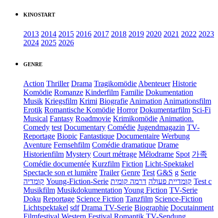
KINOSTART
2013
2014
2015
2016
2017
2018
2019
2020
2021
2022
2023
2024
2025
2026
GENRE
Action
Thriller
Drama
Tragikomödie
Abenteuer
Historie
Komödie
Romanze
Kinderfilm
Familie
Dokumentation
Musik
Kriegsfilm
Krimi
Biografie
Animation
Animationsfilm
Erotik
Romantische Komödie
Horror
Dokumentarfilm
Sci-Fi
Musical
Fantasy
Roadmovie
Krimikomödie
Animation.
Comedy
test
Documentary
Comédie
Jugendmagazin
TV-
Reportage
Biopic
Fantastique
Documentaire
Werbung
Aventure
Fernsehfilm
Comédie dramatique
Drame
Historienfilm
Mystery
Court métrage
Mélodrame
Spot
가족
Comédie documentée
Kurzfilm
Fiction
Licht-Spektakel
Spectacle son et lumière
Trailer
Genre
Test
G&S
g
Serie
קומדיה
Young-Fiction-Serie
דרמה קומית
קומדיית פעולה
Test c
Musikfilm
Musikdokumentation
Young Fiction
TV-Serie
Doku
Reportage
Science Fiction
Tanzfilm
Science-Fiction
Lichtspektakel
sdf
Drama TV-Serie
Biographie
Docutainment
Filmfestival
Western
Festival
Romantik
TV-Sendung