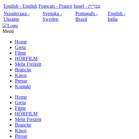
English - English
Français - France
עִבְרִית - Israel
Українська -
Svenska -
Português -
English -
Ukraine
Sweden
Brazil
India
Menü
Home
Greta
Filme
HÖRFILM
Mehr Freizeit
Branche
Kinos
Presse
Kontakt
Home
Greta
Filme
HÖRFILM
Mehr Freizeit
Branche
Kinos
Presse