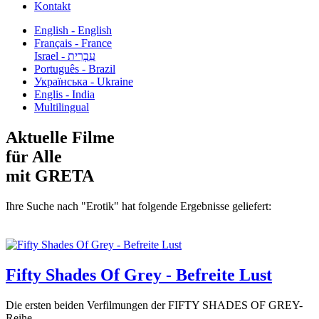
Kontakt
English - English
Français - France
עִבְרִית - Israel
Português - Brazil
Українська - Ukraine
Englis - India
Multilingual
Aktuelle Filme
für Alle
mit GRETA
Ihre Suche nach "Erotik" hat folgende Ergebnisse geliefert:
Fifty Shades Of Grey - Befreite Lust
Die ersten beiden Verfilmungen der FIFTY SHADES OF GREY-
Reihe...