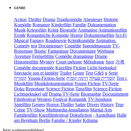
GENRE
Action
Thriller
Drama
Tragikomödie
Abenteuer
Historie
Komödie
Romanze
Kinderfilm
Familie
Dokumentation
Musik
Kriegsfilm
Krimi
Biografie
Animation
Animationsfilm
Erotik
Romantische Komödie
Horror
Dokumentarfilm
Sci-Fi
Musical
Fantasy
Roadmovie
Krimikomödie
Animation.
Comedy
test
Documentary
Comédie
Jugendmagazin
TV-
Reportage
Biopic
Fantastique
Documentaire
Werbung
Aventure
Fernsehfilm
Comédie dramatique
Drame
Historienfilm
Mystery
Court métrage
Mélodrame
Spot
가족
Comédie documentée
Kurzfilm
Fiction
Licht-Spektakel
Spectacle son et lumière
Trailer
Genre
Test
G&S
g
Serie
קומדיה
Young-Fiction-Serie
דרמה קומית
קומדיית פעולה
Test c
Musikfilm
Musikdokumentation
Young Fiction
TV-Serie
Doku
Reportage
Science Fiction
Tanzfilm
Science-Fiction
Lichtspektakel
sdf
Drama TV-Serie
Biographie
Docutainment
Filmfestival
Western
Festival
Romantik
TV-Sendung
Spielfilm
Genres
Horror-Thriller
Satire
Divers
History
True
Crime
TV-Show
Multimedia-Installation
Martial Arts
Familienfilm
Kurzfilmfestival
Dokufiction
-
Austellung
Halle
am Berghain Berlin
Familie / Kinder
Kdrama
Jetzt weiterempfehlen!