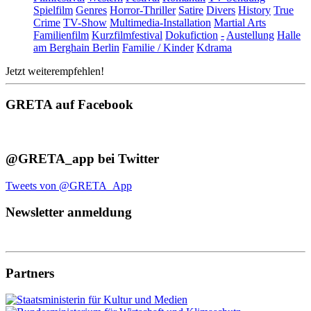
Spielfilm
Genres
Horror-Thriller
Satire
Divers
History
True
Crime
TV-Show
Multimedia-Installation
Martial Arts
Familienfilm
Kurzfilmfestival
Dokufiction
-
Austellung
Halle
am Berghain Berlin
Familie / Kinder
Kdrama
Jetzt weiterempfehlen!
GRETA auf Facebook
@GRETA_app bei Twitter
Tweets von @GRETA_App
Newsletter anmeldung
Partners