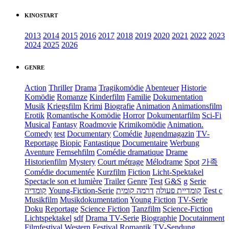
KINOSTART
2013
2014
2015
2016
2017
2018
2019
2020
2021
2022
2023
2024
2025
2026
GENRE
Action
Thriller
Drama
Tragikomödie
Abenteuer
Historie
Komödie
Romanze
Kinderfilm
Familie
Dokumentation
Musik
Kriegsfilm
Krimi
Biografie
Animation
Animationsfilm
Erotik
Romantische Komödie
Horror
Dokumentarfilm
Sci-Fi
Musical
Fantasy
Roadmovie
Krimikomödie
Animation.
Comedy
test
Documentary
Comédie
Jugendmagazin
TV-
Reportage
Biopic
Fantastique
Documentaire
Werbung
Aventure
Fernsehfilm
Comédie dramatique
Drame
Historienfilm
Mystery
Court métrage
Mélodrame
Spot
가족
Comédie documentée
Kurzfilm
Fiction
Licht-Spektakel
Spectacle son et lumière
Trailer
Genre
Test
G&S
g
Serie
קומדיה
Young-Fiction-Serie
דרמה קומית
קומדיית פעולה
Test c
Musikfilm
Musikdokumentation
Young Fiction
TV-Serie
Doku
Reportage
Science Fiction
Tanzfilm
Science-Fiction
Lichtspektakel
sdf
Drama TV-Serie
Biographie
Docutainment
Filmfestival
Western
Festival
Romantik
TV-Sendung