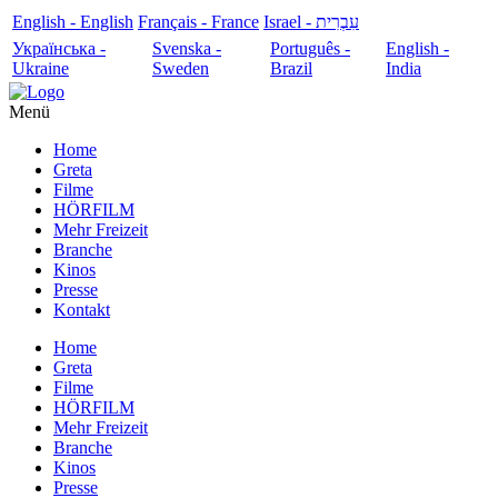
English - English
Français - France
עִבְרִית - Israel
Українська -
Svenska -
Português -
English -
Ukraine
Sweden
Brazil
India
Menü
Home
Greta
Filme
HÖRFILM
Mehr Freizeit
Branche
Kinos
Presse
Kontakt
Home
Greta
Filme
HÖRFILM
Mehr Freizeit
Branche
Kinos
Presse