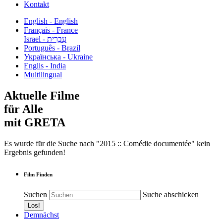
Kontakt
English - English
Français - France
עִבְרִית - Israel
Português - Brazil
Українська - Ukraine
Englis - India
Multilingual
Aktuelle Filme
für Alle
mit GRETA
Es wurde für die Suche nach "2015 :: Comédie documentée" kein
Ergebnis gefunden!
Film Finden
Suchen
Suche abschicken
Demnächst