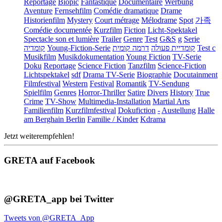
Reportage
Biopic
Fantastique
Documentaire
Werbung
Aventure
Fernsehfilm
Comédie dramatique
Drame
Historienfilm
Mystery
Court métrage
Mélodrame
Spot
가족
Comédie documentée
Kurzfilm
Fiction
Licht-Spektakel
Spectacle son et lumière
Trailer
Genre
Test
G&S
g
Serie
קומדיה
Young-Fiction-Serie
דרמה קומית
קומדיית פעולה
Test c
Musikfilm
Musikdokumentation
Young Fiction
TV-Serie
Doku
Reportage
Science Fiction
Tanzfilm
Science-Fiction
Lichtspektakel
sdf
Drama TV-Serie
Biographie
Docutainment
Filmfestival
Western
Festival
Romantik
TV-Sendung
Spielfilm
Genres
Horror-Thriller
Satire
Divers
History
True
Crime
TV-Show
Multimedia-Installation
Martial Arts
Familienfilm
Kurzfilmfestival
Dokufiction
-
Austellung
Halle
am Berghain Berlin
Familie / Kinder
Kdrama
Jetzt weiterempfehlen!
GRETA auf Facebook
@GRETA_app bei Twitter
Tweets von @GRETA_App