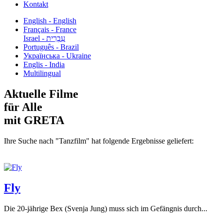
Kontakt
English - English
Français - France
עִבְרִית - Israel
Português - Brazil
Українська - Ukraine
Englis - India
Multilingual
Aktuelle Filme
für Alle
mit GRETA
Ihre Suche nach "Tanzfilm" hat folgende Ergebnisse geliefert:
Fly
Die 20-jährige Bex (Svenja Jung) muss sich im Gefängnis durch...