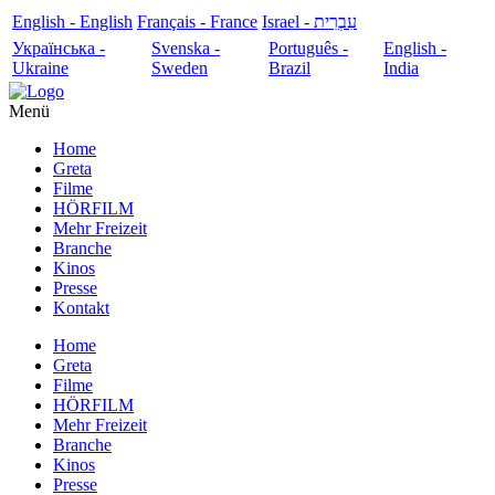
English - English
Français - France
עִבְרִית - Israel
Українська -
Svenska -
Português -
English -
Ukraine
Sweden
Brazil
India
Menü
Home
Greta
Filme
HÖRFILM
Mehr Freizeit
Branche
Kinos
Presse
Kontakt
Home
Greta
Filme
HÖRFILM
Mehr Freizeit
Branche
Kinos
Presse