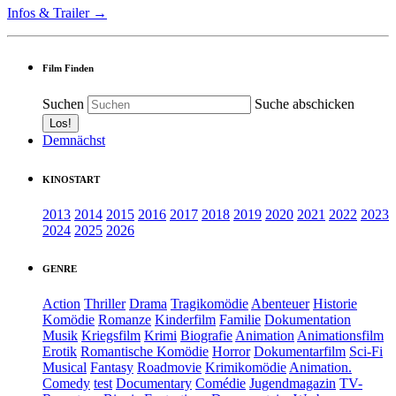
Infos & Trailer →
Film Finden
Suchen
Suche abschicken
Demnächst
KINOSTART
2013
2014
2015
2016
2017
2018
2019
2020
2021
2022
2023
2024
2025
2026
GENRE
Action
Thriller
Drama
Tragikomödie
Abenteuer
Historie
Komödie
Romanze
Kinderfilm
Familie
Dokumentation
Musik
Kriegsfilm
Krimi
Biografie
Animation
Animationsfilm
Erotik
Romantische Komödie
Horror
Dokumentarfilm
Sci-Fi
Musical
Fantasy
Roadmovie
Krimikomödie
Animation.
Comedy
test
Documentary
Comédie
Jugendmagazin
TV-