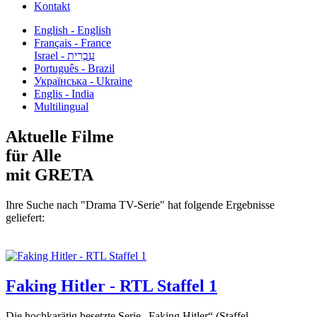
Kontakt
English - English
Français - France
עִבְרִית - Israel
Português - Brazil
Українська - Ukraine
Englis - India
Multilingual
Aktuelle Filme
für Alle
mit GRETA
Ihre Suche nach "Drama TV-Serie" hat folgende Ergebnisse
geliefert:
Faking Hitler - RTL Staffel 1
Die hochkarätig besetzte Serie „Faking Hitler“ (Staffel...