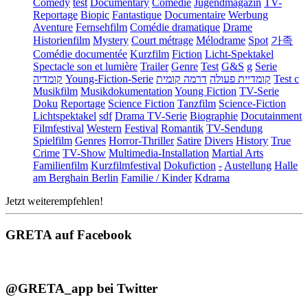
Comedy
test
Documentary
Comédie
Jugendmagazin
TV-
Reportage
Biopic
Fantastique
Documentaire
Werbung
Aventure
Fernsehfilm
Comédie dramatique
Drame
Historienfilm
Mystery
Court métrage
Mélodrame
Spot
가족
Comédie documentée
Kurzfilm
Fiction
Licht-Spektakel
Spectacle son et lumière
Trailer
Genre
Test
G&S
g
Serie
קומדיה
Young-Fiction-Serie
דרמה קומית
קומדיית פעולה
Test c
Musikfilm
Musikdokumentation
Young Fiction
TV-Serie
Doku
Reportage
Science Fiction
Tanzfilm
Science-Fiction
Lichtspektakel
sdf
Drama TV-Serie
Biographie
Docutainment
Filmfestival
Western
Festival
Romantik
TV-Sendung
Spielfilm
Genres
Horror-Thriller
Satire
Divers
History
True
Crime
TV-Show
Multimedia-Installation
Martial Arts
Familienfilm
Kurzfilmfestival
Dokufiction
-
Austellung
Halle
am Berghain Berlin
Familie / Kinder
Kdrama
Jetzt weiterempfehlen!
GRETA auf Facebook
@GRETA_app bei Twitter