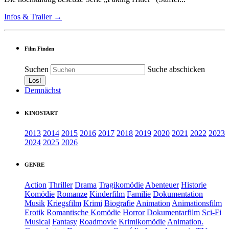
Infos & Trailer →
Film Finden
Suchen
Suche abschicken
Demnächst
KINOSTART
2013
2014
2015
2016
2017
2018
2019
2020
2021
2022
2023
2024
2025
2026
GENRE
Action
Thriller
Drama
Tragikomödie
Abenteuer
Historie
Komödie
Romanze
Kinderfilm
Familie
Dokumentation
Musik
Kriegsfilm
Krimi
Biografie
Animation
Animationsfilm
Erotik
Romantische Komödie
Horror
Dokumentarfilm
Sci-Fi
Musical
Fantasy
Roadmovie
Krimikomödie
Animation.