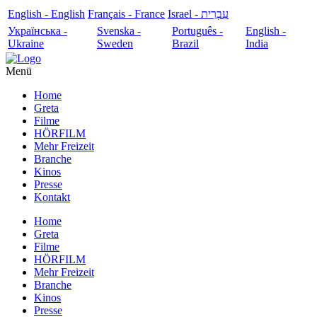
English - English
Français - France
עִבְרִית - Israel
Українська -
Svenska -
Português -
English -
Ukraine
Sweden
Brazil
India
Menü
Home
Greta
Filme
HÖRFILM
Mehr Freizeit
Branche
Kinos
Presse
Kontakt
Home
Greta
Filme
HÖRFILM
Mehr Freizeit
Branche
Kinos
Presse