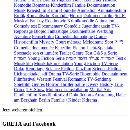
Komödie
Romanze
Kinderfilm
Familie
Dokumentation
Musik
Kriegsfilm
Krimi
Biografie
Animation
Animationsfilm
Erotik
Romantische Komödie
Horror
Dokumentarfilm
Sci-Fi
Musical
Fantasy
Roadmovie
Krimikomödie
Animation.
Comedy
test
Documentary
Comédie
Jugendmagazin
TV-
Reportage
Biopic
Fantastique
Documentaire
Werbung
Aventure
Fernsehfilm
Comédie dramatique
Drame
Historienfilm
Mystery
Court métrage
Mélodrame
Spot
가족
Comédie documentée
Kurzfilm
Fiction
Licht-Spektakel
Spectacle son et lumière
Trailer
Genre
Test
G&S
g
Serie
קומדיה
Young-Fiction-Serie
דרמה קומית
קומדיית פעולה
Test c
Musikfilm
Musikdokumentation
Young Fiction
TV-Serie
Doku
Reportage
Science Fiction
Tanzfilm
Science-Fiction
Lichtspektakel
sdf
Drama TV-Serie
Biographie
Docutainment
Filmfestival
Western
Festival
Romantik
TV-Sendung
Spielfilm
Genres
Horror-Thriller
Satire
Divers
History
True
Crime
TV-Show
Multimedia-Installation
Martial Arts
Familienfilm
Kurzfilmfestival
Dokufiction
-
Austellung
Halle
am Berghain Berlin
Familie / Kinder
Kdrama
Jetzt weiterempfehlen!
GRETA auf Facebook