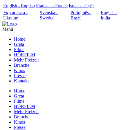
English - English
Français - France
עִבְרִית - Israel
Українська -
Svenska -
Português -
English -
Ukraine
Sweden
Brazil
India
Menü
Home
Greta
Filme
HÖRFILM
Mehr Freizeit
Branche
Kinos
Presse
Kontakt
Home
Greta
Filme
HÖRFILM
Mehr Freizeit
Branche
Kinos
Presse