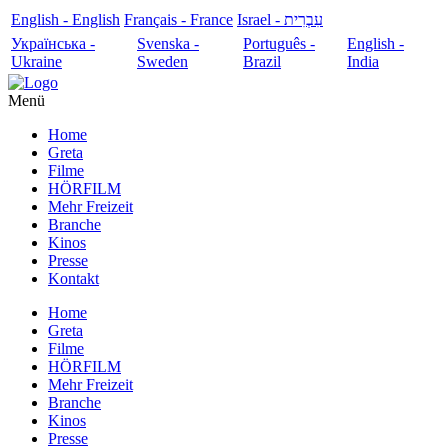
English - English
Français - France
עִבְרִית - Israel
Українська -
Svenska -
Português -
English -
Ukraine
Sweden
Brazil
India
Menü
Home
Greta
Filme
HÖRFILM
Mehr Freizeit
Branche
Kinos
Presse
Kontakt
Home
Greta
Filme
HÖRFILM
Mehr Freizeit
Branche
Kinos
Presse