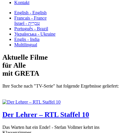
Kontakt
English - English
Français - France
עִבְרִית - Israel
Português - Brazil
Українська - Ukraine
Englis - India
Multilingual
Aktuelle Filme
für Alle
mit GRETA
Ihre Suche nach "TV-Serie" hat folgende Ergebnisse geliefert:
Der Lehrer – RTL Staffel 10
Das Warten hat ein Ende! - Stefan Vollmer kehrt ins
Klassenzimmer...