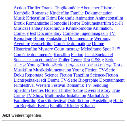
Action
Thriller
Drama
Tragikomödie
Abenteuer
Historie
Komödie
Romanze
Kinderfilm
Familie
Dokumentation
Musik
Kriegsfilm
Krimi
Biografie
Animation
Animationsfilm
Erotik
Romantische Komödie
Horror
Dokumentarfilm
Sci-Fi
Musical
Fantasy
Roadmovie
Krimikomödie
Animation.
Comedy
test
Documentary
Comédie
Jugendmagazin
TV-
Reportage
Biopic
Fantastique
Documentaire
Werbung
Aventure
Fernsehfilm
Comédie dramatique
Drame
Historienfilm
Mystery
Court métrage
Mélodrame
Spot
가족
Comédie documentée
Kurzfilm
Fiction
Licht-Spektakel
Spectacle son et lumière
Trailer
Genre
Test
G&S
g
Serie
קומדיה
Young-Fiction-Serie
דרמה קומית
קומדיית פעולה
Test c
Musikfilm
Musikdokumentation
Young Fiction
TV-Serie
Doku
Reportage
Science Fiction
Tanzfilm
Science-Fiction
Lichtspektakel
sdf
Drama TV-Serie
Biographie
Docutainment
Filmfestival
Western
Festival
Romantik
TV-Sendung
Spielfilm
Genres
Horror-Thriller
Satire
Divers
History
True
Crime
TV-Show
Multimedia-Installation
Martial Arts
Familienfilm
Kurzfilmfestival
Dokufiction
-
Austellung
Halle
am Berghain Berlin
Familie / Kinder
Kdrama
Jetzt weiterempfehlen!