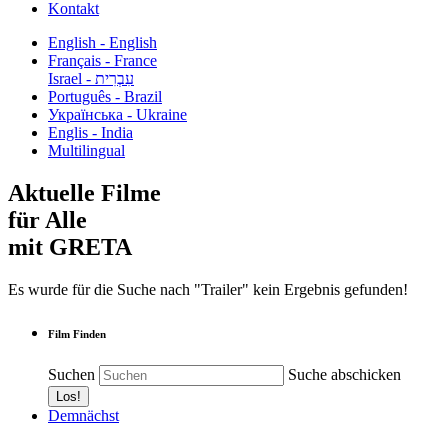
Kontakt
English - English
Français - France
עִבְרִית - Israel
Português - Brazil
Українська - Ukraine
Englis - India
Multilingual
Aktuelle Filme
für Alle
mit GRETA
Es wurde für die Suche nach "Trailer" kein Ergebnis gefunden!
Film Finden
Suchen
Suche abschicken
Demnächst