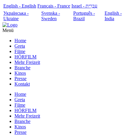
English - English
Français - France
עִבְרִית - Israel
Українська -
Svenska -
Português -
English -
Ukraine
Sweden
Brazil
India
Menü
Home
Greta
Filme
HÖRFILM
Mehr Freizeit
Branche
Kinos
Presse
Kontakt
Home
Greta
Filme
HÖRFILM
Mehr Freizeit
Branche
Kinos
Presse