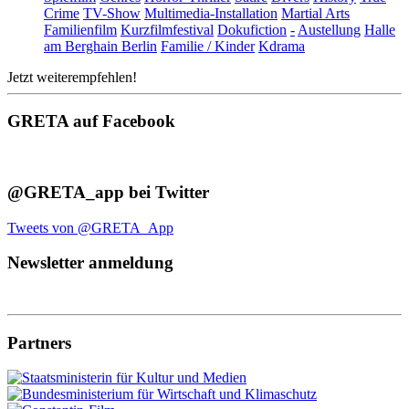
Crime
TV-Show
Multimedia-Installation
Martial Arts
Familienfilm
Kurzfilmfestival
Dokufiction
-
Austellung
Halle
am Berghain Berlin
Familie / Kinder
Kdrama
Jetzt weiterempfehlen!
GRETA auf Facebook
@GRETA_app bei Twitter
Tweets von @GRETA_App
Newsletter anmeldung
Partners