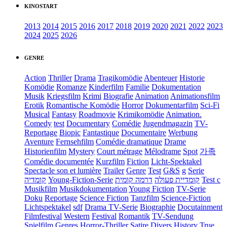
KINOSTART
2013
2014
2015
2016
2017
2018
2019
2020
2021
2022
2023
2024
2025
2026
GENRE
Action
Thriller
Drama
Tragikomödie
Abenteuer
Historie
Komödie
Romanze
Kinderfilm
Familie
Dokumentation
Musik
Kriegsfilm
Krimi
Biografie
Animation
Animationsfilm
Erotik
Romantische Komödie
Horror
Dokumentarfilm
Sci-Fi
Musical
Fantasy
Roadmovie
Krimikomödie
Animation.
Comedy
test
Documentary
Comédie
Jugendmagazin
TV-
Reportage
Biopic
Fantastique
Documentaire
Werbung
Aventure
Fernsehfilm
Comédie dramatique
Drame
Historienfilm
Mystery
Court métrage
Mélodrame
Spot
가족
Comédie documentée
Kurzfilm
Fiction
Licht-Spektakel
Spectacle son et lumière
Trailer
Genre
Test
G&S
g
Serie
קומדיה
Young-Fiction-Serie
דרמה קומית
קומדיית פעולה
Test c
Musikfilm
Musikdokumentation
Young Fiction
TV-Serie
Doku
Reportage
Science Fiction
Tanzfilm
Science-Fiction
Lichtspektakel
sdf
Drama TV-Serie
Biographie
Docutainment
Filmfestival
Western
Festival
Romantik
TV-Sendung
Spielfilm
Genres
Horror-Thriller
Satire
Divers
History
True