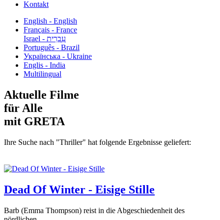
Kontakt
English - English
Français - France
עִבְרִית - Israel
Português - Brazil
Українська - Ukraine
Englis - India
Multilingual
Aktuelle Filme
für Alle
mit GRETA
Ihre Suche nach "Thriller" hat folgende Ergebnisse geliefert:
Dead Of Winter - Eisige Stille
Barb (Emma Thompson) reist in die Abgeschiedenheit des
nördlichen...