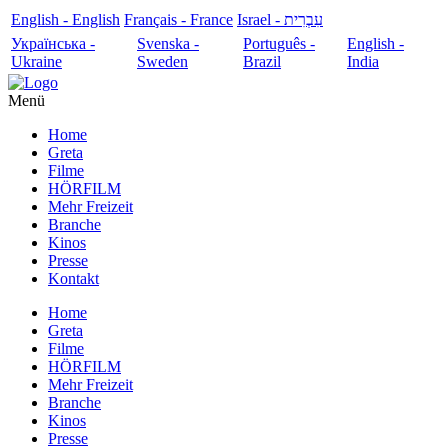
English - English
Français - France
עִבְרִית - Israel
Українська -
Svenska -
Português -
English -
Ukraine
Sweden
Brazil
India
Menü
Home
Greta
Filme
HÖRFILM
Mehr Freizeit
Branche
Kinos
Presse
Kontakt
Home
Greta
Filme
HÖRFILM
Mehr Freizeit
Branche
Kinos
Presse