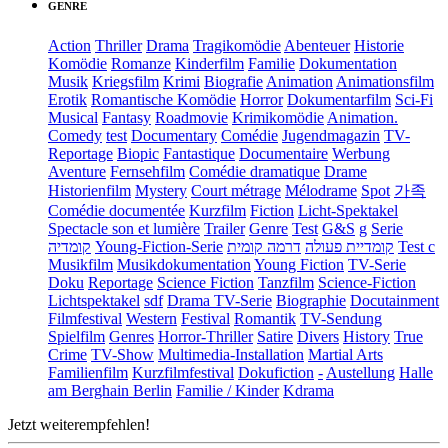
GENRE
Action
Thriller
Drama
Tragikomödie
Abenteuer
Historie
Komödie
Romanze
Kinderfilm
Familie
Dokumentation
Musik
Kriegsfilm
Krimi
Biografie
Animation
Animationsfilm
Erotik
Romantische Komödie
Horror
Dokumentarfilm
Sci-Fi
Musical
Fantasy
Roadmovie
Krimikomödie
Animation.
Comedy
test
Documentary
Comédie
Jugendmagazin
TV-
Reportage
Biopic
Fantastique
Documentaire
Werbung
Aventure
Fernsehfilm
Comédie dramatique
Drame
Historienfilm
Mystery
Court métrage
Mélodrame
Spot
가족
Comédie documentée
Kurzfilm
Fiction
Licht-Spektakel
Spectacle son et lumière
Trailer
Genre
Test
G&S
g
Serie
קומדיה
Young-Fiction-Serie
דרמה קומית
קומדיית פעולה
Test c
Musikfilm
Musikdokumentation
Young Fiction
TV-Serie
Doku
Reportage
Science Fiction
Tanzfilm
Science-Fiction
Lichtspektakel
sdf
Drama TV-Serie
Biographie
Docutainment
Filmfestival
Western
Festival
Romantik
TV-Sendung
Spielfilm
Genres
Horror-Thriller
Satire
Divers
History
True
Crime
TV-Show
Multimedia-Installation
Martial Arts
Familienfilm
Kurzfilmfestival
Dokufiction
-
Austellung
Halle
am Berghain Berlin
Familie / Kinder
Kdrama
Jetzt weiterempfehlen!