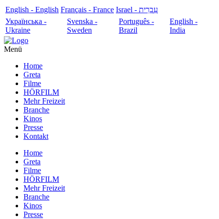
English - English
Français - France
עִבְרִית - Israel
Українська -
Svenska -
Português -
English -
Ukraine
Sweden
Brazil
India
Menü
Home
Greta
Filme
HÖRFILM
Mehr Freizeit
Branche
Kinos
Presse
Kontakt
Home
Greta
Filme
HÖRFILM
Mehr Freizeit
Branche
Kinos
Presse