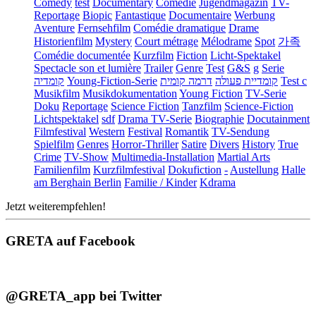
Comedy
test
Documentary
Comédie
Jugendmagazin
TV-
Reportage
Biopic
Fantastique
Documentaire
Werbung
Aventure
Fernsehfilm
Comédie dramatique
Drame
Historienfilm
Mystery
Court métrage
Mélodrame
Spot
가족
Comédie documentée
Kurzfilm
Fiction
Licht-Spektakel
Spectacle son et lumière
Trailer
Genre
Test
G&S
g
Serie
קומדיה
Young-Fiction-Serie
דרמה קומית
קומדיית פעולה
Test c
Musikfilm
Musikdokumentation
Young Fiction
TV-Serie
Doku
Reportage
Science Fiction
Tanzfilm
Science-Fiction
Lichtspektakel
sdf
Drama TV-Serie
Biographie
Docutainment
Filmfestival
Western
Festival
Romantik
TV-Sendung
Spielfilm
Genres
Horror-Thriller
Satire
Divers
History
True
Crime
TV-Show
Multimedia-Installation
Martial Arts
Familienfilm
Kurzfilmfestival
Dokufiction
-
Austellung
Halle
am Berghain Berlin
Familie / Kinder
Kdrama
Jetzt weiterempfehlen!
GRETA auf Facebook
@GRETA_app bei Twitter