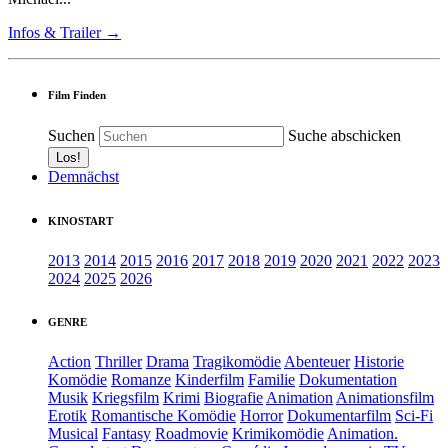
Infos & Trailer →
Film Finden
Suchen
Suche abschicken
Demnächst
KINOSTART
2013
2014
2015
2016
2017
2018
2019
2020
2021
2022
2023
2024
2025
2026
GENRE
Action
Thriller
Drama
Tragikomödie
Abenteuer
Historie
Komödie
Romanze
Kinderfilm
Familie
Dokumentation
Musik
Kriegsfilm
Krimi
Biografie
Animation
Animationsfilm
Erotik
Romantische Komödie
Horror
Dokumentarfilm
Sci-Fi
Musical
Fantasy
Roadmovie
Krimikomödie
Animation.