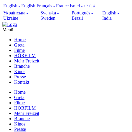
English - English
Français - France
עִבְרִית - Israel
Українська -
Svenska -
Português -
English -
Ukraine
Sweden
Brazil
India
Menü
Home
Greta
Filme
HÖRFILM
Mehr Freizeit
Branche
Kinos
Presse
Kontakt
Home
Greta
Filme
HÖRFILM
Mehr Freizeit
Branche
Kinos
Presse