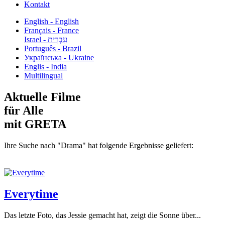
Kontakt
English - English
Français - France
עִבְרִית - Israel
Português - Brazil
Українська - Ukraine
Englis - India
Multilingual
Aktuelle Filme
für Alle
mit GRETA
Ihre Suche nach "Drama" hat folgende Ergebnisse geliefert:
Everytime
Das letzte Foto, das Jessie gemacht hat, zeigt die Sonne über...