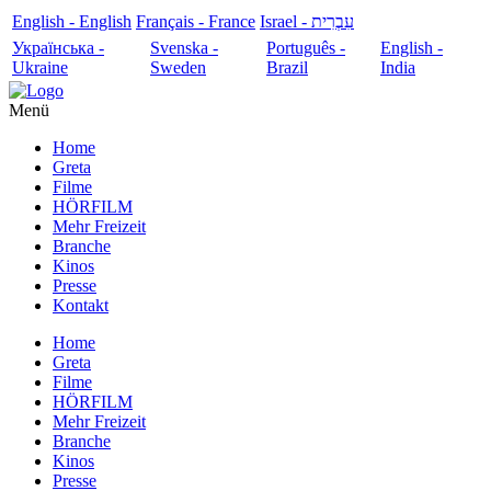
English - English
Français - France
עִבְרִית - Israel
Українська -
Svenska -
Português -
English -
Ukraine
Sweden
Brazil
India
Menü
Home
Greta
Filme
HÖRFILM
Mehr Freizeit
Branche
Kinos
Presse
Kontakt
Home
Greta
Filme
HÖRFILM
Mehr Freizeit
Branche
Kinos
Presse