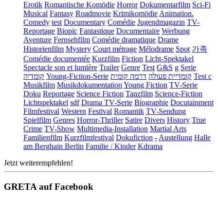
Erotik
Romantische Komödie
Horror
Dokumentarfilm
Sci-Fi
Musical
Fantasy
Roadmovie
Krimikomödie
Animation.
Comedy
test
Documentary
Comédie
Jugendmagazin
TV-
Reportage
Biopic
Fantastique
Documentaire
Werbung
Aventure
Fernsehfilm
Comédie dramatique
Drame
Historienfilm
Mystery
Court métrage
Mélodrame
Spot
가족
Comédie documentée
Kurzfilm
Fiction
Licht-Spektakel
Spectacle son et lumière
Trailer
Genre
Test
G&S
g
Serie
קומדיה
Young-Fiction-Serie
דרמה קומית
קומדיית פעולה
Test c
Musikfilm
Musikdokumentation
Young Fiction
TV-Serie
Doku
Reportage
Science Fiction
Tanzfilm
Science-Fiction
Lichtspektakel
sdf
Drama TV-Serie
Biographie
Docutainment
Filmfestival
Western
Festival
Romantik
TV-Sendung
Spielfilm
Genres
Horror-Thriller
Satire
Divers
History
True
Crime
TV-Show
Multimedia-Installation
Martial Arts
Familienfilm
Kurzfilmfestival
Dokufiction
-
Austellung
Halle
am Berghain Berlin
Familie / Kinder
Kdrama
Jetzt weiterempfehlen!
GRETA auf Facebook