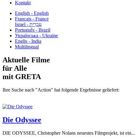
Kontakt
English - English
Français - France
עִבְרִית - Israel
Português - Brazil
Українська - Ukraine
Englis - India
Multilingual
Aktuelle Filme
für Alle
mit GRETA
Ihre Suche nach "Action" hat folgende Ergebnisse geliefert:
Die Odyssee
DIE ODYSSEE, Christopher Nolans neuestes Filmprojekt, ist ein...