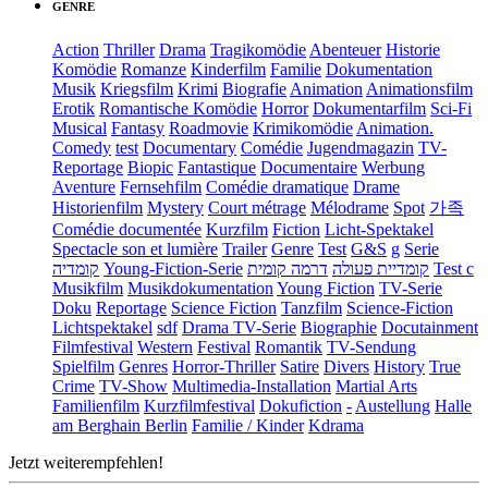
GENRE
Action
Thriller
Drama
Tragikomödie
Abenteuer
Historie
Komödie
Romanze
Kinderfilm
Familie
Dokumentation
Musik
Kriegsfilm
Krimi
Biografie
Animation
Animationsfilm
Erotik
Romantische Komödie
Horror
Dokumentarfilm
Sci-Fi
Musical
Fantasy
Roadmovie
Krimikomödie
Animation.
Comedy
test
Documentary
Comédie
Jugendmagazin
TV-
Reportage
Biopic
Fantastique
Documentaire
Werbung
Aventure
Fernsehfilm
Comédie dramatique
Drame
Historienfilm
Mystery
Court métrage
Mélodrame
Spot
가족
Comédie documentée
Kurzfilm
Fiction
Licht-Spektakel
Spectacle son et lumière
Trailer
Genre
Test
G&S
g
Serie
קומדיה
Young-Fiction-Serie
דרמה קומית
קומדיית פעולה
Test c
Musikfilm
Musikdokumentation
Young Fiction
TV-Serie
Doku
Reportage
Science Fiction
Tanzfilm
Science-Fiction
Lichtspektakel
sdf
Drama TV-Serie
Biographie
Docutainment
Filmfestival
Western
Festival
Romantik
TV-Sendung
Spielfilm
Genres
Horror-Thriller
Satire
Divers
History
True
Crime
TV-Show
Multimedia-Installation
Martial Arts
Familienfilm
Kurzfilmfestival
Dokufiction
-
Austellung
Halle
am Berghain Berlin
Familie / Kinder
Kdrama
Jetzt weiterempfehlen!