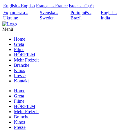
English - English
Français - France
עִבְרִית - Israel
Українська -
Svenska -
Português -
English -
Ukraine
Sweden
Brazil
India
Menü
Home
Greta
Filme
HÖRFILM
Mehr Freizeit
Branche
Kinos
Presse
Kontakt
Home
Greta
Filme
HÖRFILM
Mehr Freizeit
Branche
Kinos
Presse