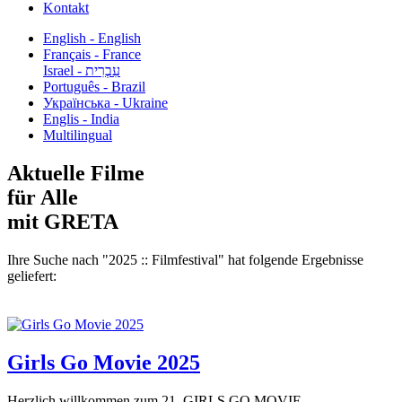
Kontakt
English - English
Français - France
עִבְרִית - Israel
Português - Brazil
Українська - Ukraine
Englis - India
Multilingual
Aktuelle Filme
für Alle
mit GRETA
Ihre Suche nach "2025 :: Filmfestival" hat folgende Ergebnisse
geliefert:
Girls Go Movie 2025
Herzlich willkommen zum 21. GIRLS GO MOVIE