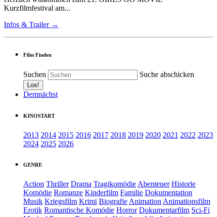
Kurzfilmfestival am...
Infos & Trailer →
Film Finden
Suchen
Suche abschicken
Demnächst
KINOSTART
2013
2014
2015
2016
2017
2018
2019
2020
2021
2022
2023
2024
2025
2026
GENRE
Action
Thriller
Drama
Tragikomödie
Abenteuer
Historie
Komödie
Romanze
Kinderfilm
Familie
Dokumentation
Musik
Kriegsfilm
Krimi
Biografie
Animation
Animationsfilm
Erotik
Romantische Komödie
Horror
Dokumentarfilm
Sci-Fi