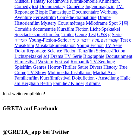
Musical
Fantasy
Roadmovie
Krimikomödie
Animation.
Comedy
test
Documentary
Comédie
Jugendmagazin
TV-
Reportage
Biopic
Fantastique
Documentaire
Werbung
Aventure
Fernsehfilm
Comédie dramatique
Drame
Historienfilm
Mystery
Court métrage
Mélodrame
Spot
가족
Comédie documentée
Kurzfilm
Fiction
Licht-Spektakel
Spectacle son et lumière
Trailer
Genre
Test
G&S
g
Serie
קומדיה
Young-Fiction-Serie
דרמה קומית
קומדיית פעולה
Test c
Musikfilm
Musikdokumentation
Young Fiction
TV-Serie
Doku
Reportage
Science Fiction
Tanzfilm
Science-Fiction
Lichtspektakel
sdf
Drama TV-Serie
Biographie
Docutainment
Filmfestival
Western
Festival
Romantik
TV-Sendung
Spielfilm
Genres
Horror-Thriller
Satire
Divers
History
True
Crime
TV-Show
Multimedia-Installation
Martial Arts
Familienfilm
Kurzfilmfestival
Dokufiction
-
Austellung
Halle
am Berghain Berlin
Familie / Kinder
Kdrama
Jetzt weiterempfehlen!
GRETA auf Facebook
@GRETA_app bei Twitter